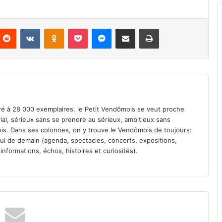
Reddit
VKontakte
Odnoklassniki
Pocket
Messenger
Partager par email
Imprimer
iré à 28 000 exemplaires, le Petit Vendômois se veut proche
vial, sérieux sans se prendre au sérieux, ambitieux sans
s. Dans ses colonnes, on y trouve le Vendômois de toujours:
 celui de demain (agenda, spectacles, concerts, expositions,
informations, échos, histoires et curiosités).