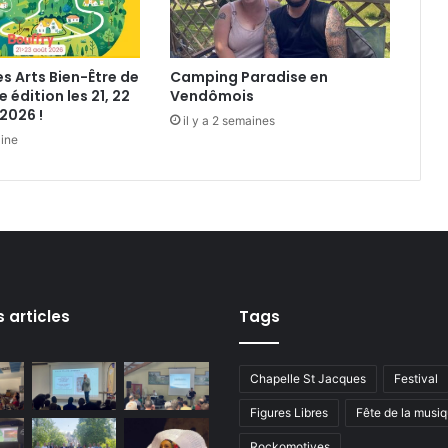
i
e
f
es Arts Bien-Être de
Camping Paradise en
r
e édition les 21, 22
Vendômois
a
2026 !
il y a 2 semaines
n
aine
ç
a
i
s
e
»
s articles
Tags
Chapelle St Jacques
Festival
Figures Libres
Fête de la musi
Rockomotives