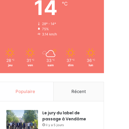
14
℃
28º - 14º
75%
3.14 km/h
28
31
33
37
36
℃
℃
℃
℃
℃
jeu
ven
sam
dim
lun
Populaire
Récent
Le jury du label de
passage à Vendôme
il y a 5 jours