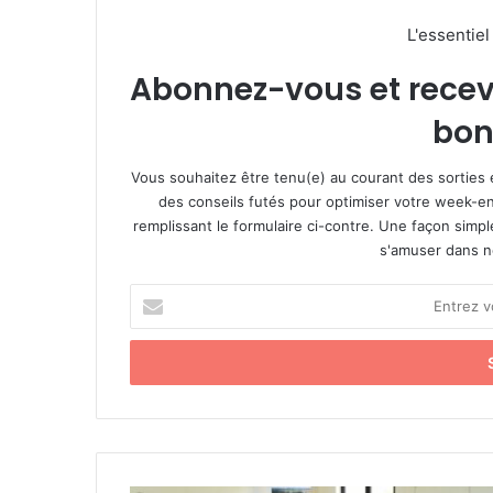
L'essentie
Abonnez-vous et recevez
bon
Vous souhaitez être tenu(e) au courant des sorties 
des conseils futés pour optimiser votre week-en
remplissant le formulaire ci-contre. Une façon simp
s'amuser dans not
E
n
t
r
e
z
v
o
t