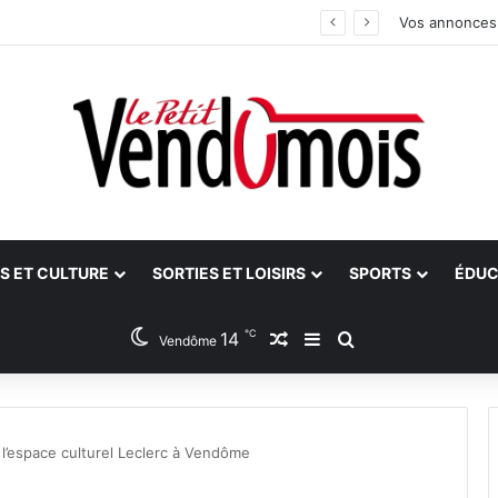
an
Vos annonces
S ET CULTURE
SORTIES ET LOISIRS
SPORTS
ÉDUC
℃
14
Article Aléatoire
Sidebar (barre latéra
Rechercher
Vendôme
 l’espace culturel Leclerc à Vendôme