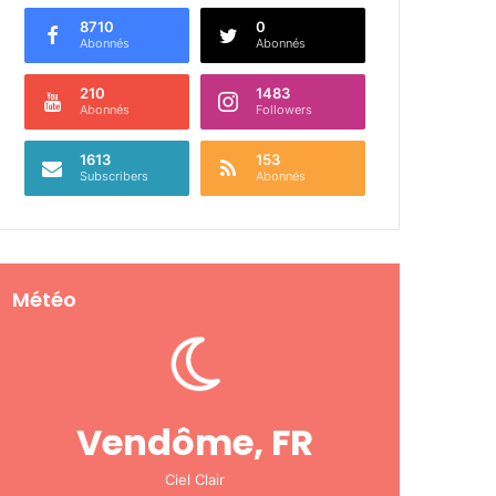
8710
0
Abonnés
Abonnés
210
1483
Abonnés
Followers
1613
153
Subscribers
Abonnés
Météo
Vendôme, FR
Ciel Clair