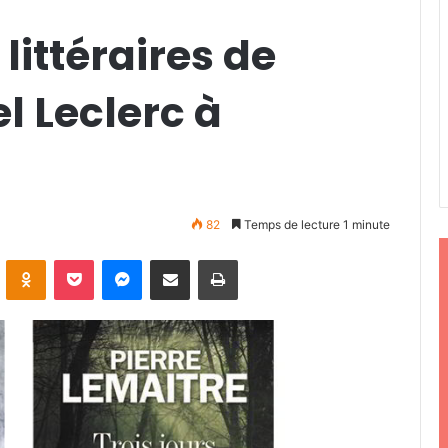
littéraires de
l Leclerc à
82
Temps de lecture 1 minute
ontakte
Odnoklassniki
Pocket
Messenger
Partager par email
Imprimer