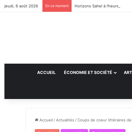
jeudi, 6 août 2026
En ce moment
Horizons Sahel à l’heure du bil
ACCUEIL
ÉCONOMIE ET SOCIÉTÉ
ART
Accueil
/
Actualités
/
Coups de coeur littéraires de