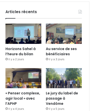
Articles récents
Horizons Sahel à
Au service de ses
l’heure du bilan
bénéficiaires
il y a 2 jours
il y a 3 jours
« Penser complexe,
Le jury du label de
agir local » avec
passage à
l’APHP
Vendôme
il y a 4 jours
il y a 5 jours