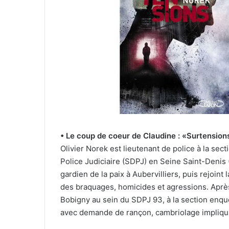
o
u
r
r
i
e
l
• Le coup de coeur de Claudine : «Surtension
Olivier Norek est lieutenant de police à la se
Police Judiciaire (SDPJ) en Seine Saint-Denis (
gardien de la paix à Aubervilliers, puis rejoint
des braquages, homicides et agressions. Après a
Bobigny au sein du SDPJ 93, à la section enq
avec demande de rançon, cambriolage impliqua