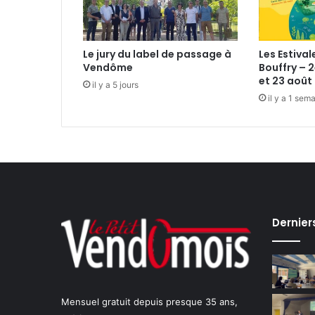
c
e
l
Le jury du label de passage à
Les Estival
’
Vendôme
Bouffry – 2
a
et 23 août 
il y a 5 jours
v
il y a 1 sem
e
n
i
r
?
Dernier
Mensuel gratuit depuis presque 35 ans,