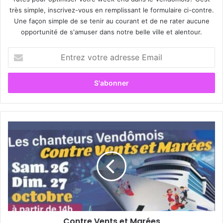
très simple, inscrivez-vous en remplissant le formulaire ci-contre.
Une façon simple de se tenir au courant et de ne rater aucune
opportunité de s'amuser dans notre belle ville et alentour.
E
n
t
r
e
z
v
o
C
t
o
r
n
e
t
a
r
d
e
r
V
e
e
s
n
s
Contre Vents et Marées
t