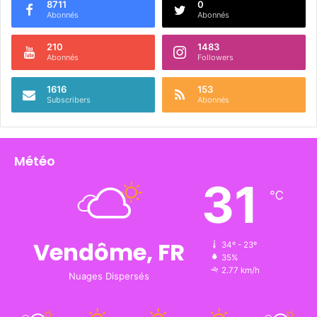
8711
0
Abonnés
Abonnés
210
1483
Abonnés
Followers
1616
153
Subscribers
Abonnés
Météo
31
℃
Vendôme, FR
34º - 23º
35%
2.77 km/h
Nuages Dispersés