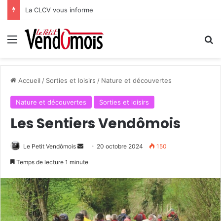
La CLCV vous informe
Menu
R
Accueil
/
Sorties et loisirs
/
Nature et découvertes
Nature et découvertes
Sorties et loisirs
Les Sentiers Vendômois
Le Petit Vendômois
E
20 octobre 2024
150
n
Temps de lecture 1 minute
v
o
y
e
r