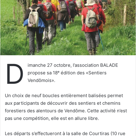
u
n
c
o
u
r
r
i
D
e
imanche 27 octobre, l’association BALADE
l
propose sa 18ᵉ édition des «Sentiers
Vendômois».
Un choix de neuf boucles entièrement balisées permet
aux participants de découvrir des sentiers et chemins
forestiers des alentours de Vendôme. Cette activité n’est
pas une compétition, elle est en allure libre.
Les départs s’effectueront à la salle de Courtiras (10 rue