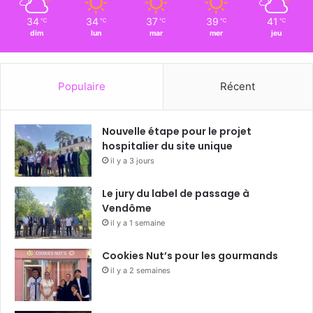
34
34
37
39
41
℃
℃
℃
℃
℃
dim
lun
mar
mer
jeu
Populaire
Récent
Nouvelle étape pour le projet
hospitalier du site unique
il y a 3 jours
Le jury du label de passage à
Vendôme
il y a 1 semaine
Cookies Nut’s pour les gourmands
il y a 2 semaines