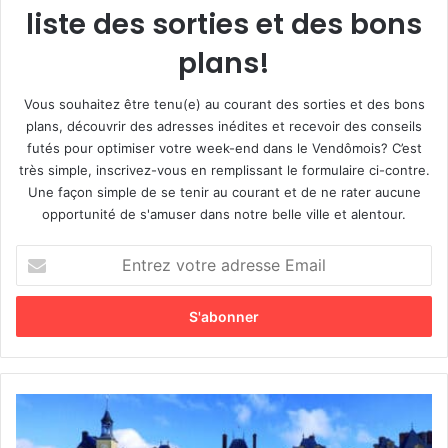
liste des sorties et des bons
plans!
Vous souhaitez être tenu(e) au courant des sorties et des bons
plans, découvrir des adresses inédites et recevoir des conseils
futés pour optimiser votre week-end dans le Vendômois? C’est
très simple, inscrivez-vous en remplissant le formulaire ci-contre.
Une façon simple de se tenir au courant et de ne rater aucune
opportunité de s'amuser dans notre belle ville et alentour.
E
n
t
r
e
z
v
o
B
t
a
r
l