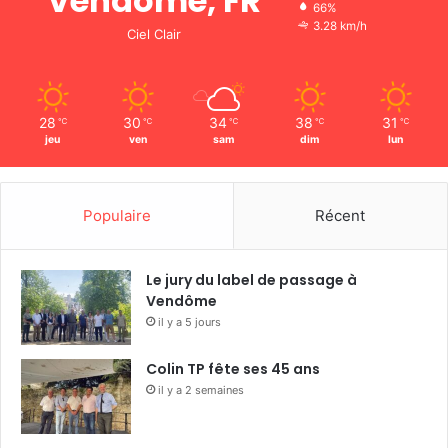
Vendôme, FR
66%
3.28 km/h
Ciel Clair
28
30
34
38
31
℃
℃
℃
℃
℃
jeu
ven
sam
dim
lun
Populaire
Récent
Le jury du label de passage à
Vendôme
il y a 5 jours
Colin TP fête ses 45 ans
il y a 2 semaines