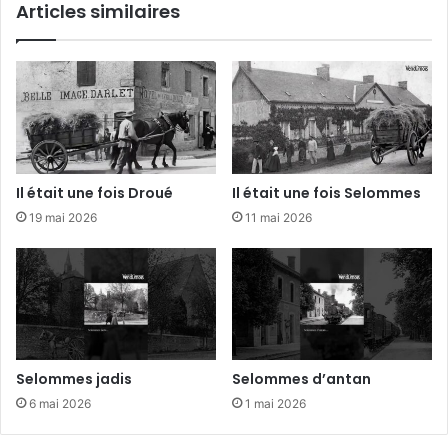
Articles similaires
e
e
b
m
l
p
e
s
a
.
u
.
.
D
r
Il était une fois Droué
Il était une fois Selommes
o
19 mai 2026
11 mai 2026
u
é
Selommes jadis
Selommes d’antan
6 mai 2026
1 mai 2026