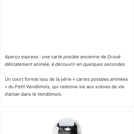
u
n
c
o
u
r
r
i
Aperçu express : une carte postale ancienne de Droué
e
délicatement animée, à découvrir en quelques secondes.
l
Un court format issu de la série « cartes postales animées
» du Petit Vendômois, qui redonne vie aux scènes de vie
d’antan dans le Vendômois.