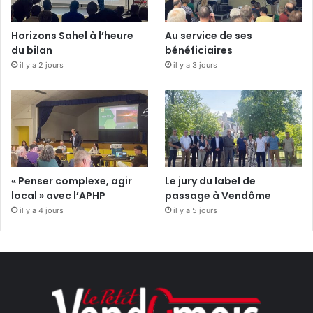
Horizons Sahel à l’heure
Au service de ses
du bilan
bénéficiaires
il y a 2 jours
il y a 3 jours
« Penser complexe, agir
Le jury du label de
local » avec l’APHP
passage à Vendôme
il y a 4 jours
il y a 5 jours