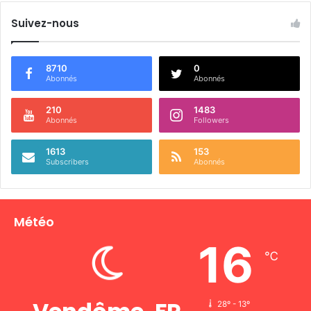
Suivez-nous
8710
0
Abonnés
Abonnés
210
1483
Abonnés
Followers
1613
153
Subscribers
Abonnés
Météo
16
℃
28º - 13º