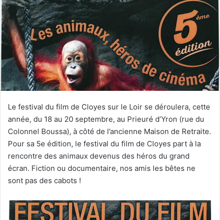
y
e
r
u
n
c
o
u
r
Le festival du film de Cloyes sur le Loir se déroulera, cette
r
année, du 18 au 20 septembre, au Prieuré d’Yron (rue du
i
Colonnel Boussa), à côté de l’ancienne Maison de Retraite.
e
Pour sa 5e édition, le festival du film de Cloyes part à la
l
rencontre des animaux devenus des héros du grand
écran. Fiction ou documentaire, nos amis les bêtes ne
sont pas des cabots !