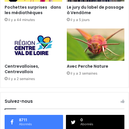
E
Pochettes surprises dans
Le jury du label de passage
l
les médiathèques
à Vendôme
i
il y a 44 minutes
il y a 5 jours
s
a
b
e
t
h
F
o
Centrevalloises,
Avec Perche Nature
u
Centrevallois
il y a 3 semaines
r
il y a 2 semaines
g
e
a
u
Suivez-nous
d
-
B
8711
0
o
Abonnés
Abonnés