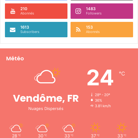
u
r
210
1483
Abonnés
Followers
g
e
1613
153
o
Subscribers
Abonnés
i
s
Météo
24
℃
Vendôme, FR
28º - 20º
36%
3.81 km/h
Nuages Dispersés
28
30
33
37
33
℃
℃
℃
℃
℃