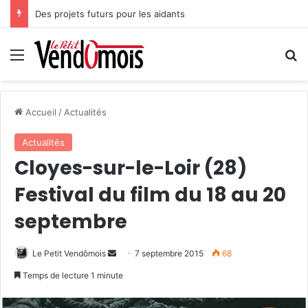
Des projets futurs pour les aidants
Menu
R
Accueil
/
Actualités
Actualités
Cloyes-sur-le-Loir (28)
Festival du film du 18 au 20
septembre
Le Petit Vendômois
E
7 septembre 2015
68
n
Temps de lecture 1 minute
v
o