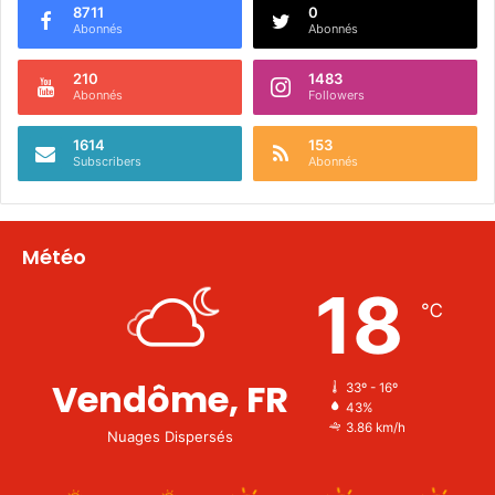
8711
0
Abonnés
Abonnés
210
1483
Abonnés
Followers
1614
153
Subscribers
Abonnés
Météo
18
℃
Vendôme, FR
33º - 16º
43%
3.86 km/h
Nuages Dispersés