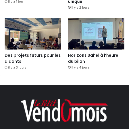
unique
il y a 1 jour
il y a 2 jours
Des projets futurs pour les
Horizons Sahel à l’heure
aidants
du bilan
il y a 3 jours
il y a 4 jours