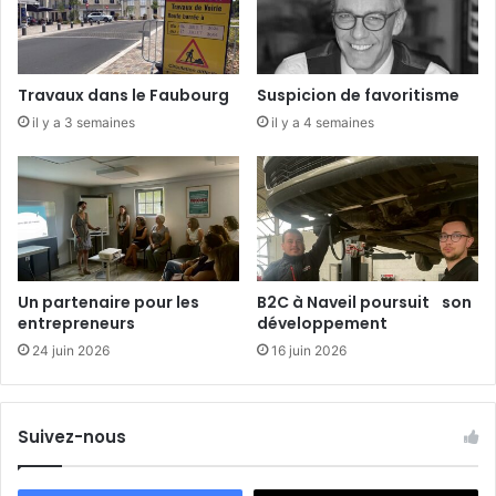
e
p
s
a
r
t
Travaux dans le Faubourg
Suspicion de favoritisme
e
il y a 3 semaines
il y a 4 semaines
m
e
n
t
a
l
e
s
Un partenaire pour les
B2C à Naveil poursuit son
r
entrepreneurs
développement
é
24 juin 2026
16 juin 2026
u
n
i
e
Suivez-nous
s