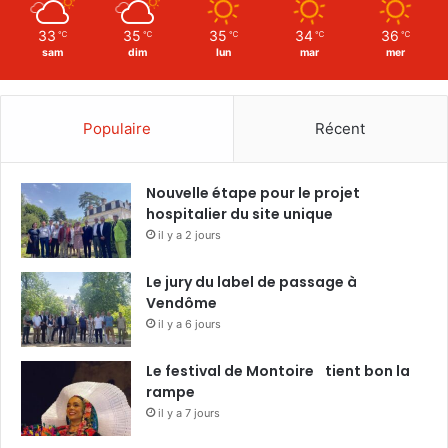
33
35
35
34
36
℃
℃
℃
℃
℃
sam
dim
lun
mar
mer
Populaire
Récent
Nouvelle étape pour le projet
hospitalier du site unique
il y a 2 jours
Le jury du label de passage à
Vendôme
il y a 6 jours
Le festival de Montoire tient bon la
rampe
il y a 7 jours