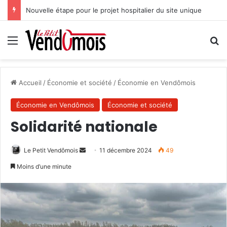
Nouvelle étape pour le projet hospitalier du site unique
Menu
R
Accueil
/
Économie et société
/
Économie en Vendômois
Économie en Vendômois
Économie et société
Solidarité nationale
Le Petit Vendômois
E
11 décembre 2024
49
n
Moins d’une minute
v
o
y
e
r