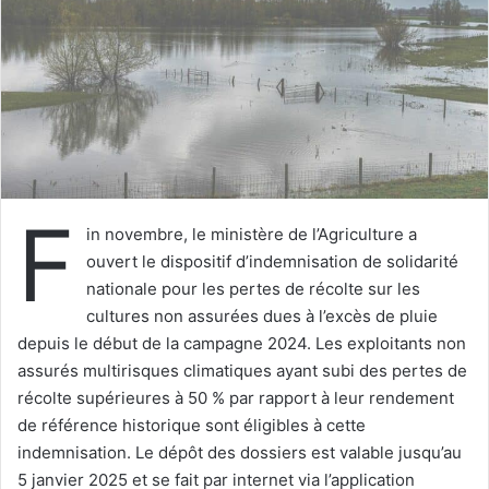
u
n
c
o
u
r
r
i
F
e
in novembre, le ministère de l’Agriculture a
l
ouvert le dispositif d’indemnisation de solidarité
nationale pour les pertes de récolte sur les
cultures non assurées dues à l’excès de pluie
depuis le début de la campagne 2024. Les exploitants non
assurés multirisques climatiques ayant subi des pertes de
récolte supérieures à 50 % par rapport à leur rendement
de référence historique sont éligibles à cette
indemnisation. Le dépôt des dossiers est valable jusqu’au
5 janvier 2025 et se fait par internet via l’application