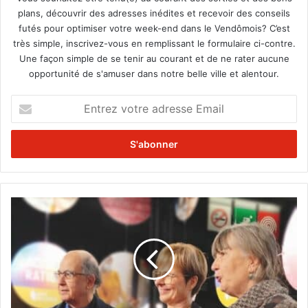
plans, découvrir des adresses inédites et recevoir des conseils
futés pour optimiser votre week-end dans le Vendômois? C’est
très simple, inscrivez-vous en remplissant le formulaire ci-contre.
Une façon simple de se tenir au courant et de ne rater aucune
opportunité de s'amuser dans notre belle ville et alentour.
E
n
t
r
e
z
v
o
L
t
e
r
s
e
C
a
o
d
l
r
l
e
i