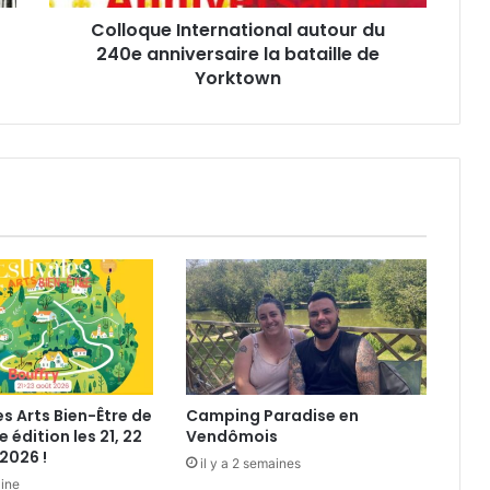
I
Colloque International autour du
n
240e anniversaire la bataille de
t
e
Yorktown
r
n
a
t
i
o
n
a
l
a
u
t
o
u
es Arts Bien-Être de
Camping Paradise en
r
e édition les 21, 22
Vendômois
d
2026 !
il y a 2 semaines
u
aine
2