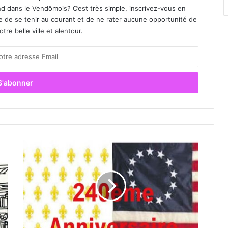
d dans le Vendômois? C’est très simple, inscrivez-vous en
le de se tenir au courant et de ne rater aucune opportunité de
re belle ville et alentour.
C
o
l
l
o
q
u
e