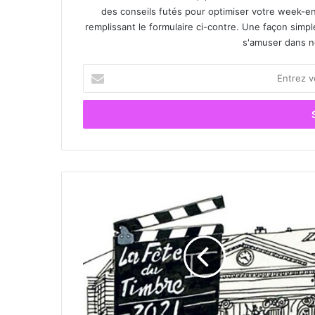
des conseils futés pour optimiser votre week-en
remplissant le formulaire ci-contre. Une façon simp
s'amuser dans not
E
n
t
r
e
z
v
o
t
L
r
a
e
f
a
ê
d
t
r
e
e
d
s
u
s