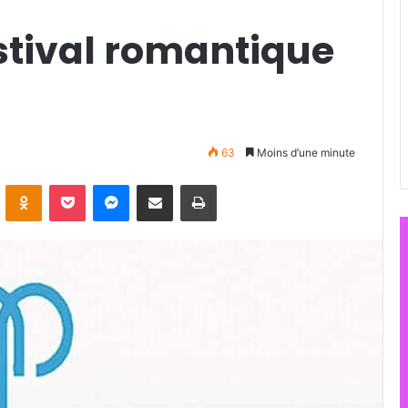
estival romantique
63
Moins d’une minute
ontakte
Odnoklassniki
Pocket
Messenger
Partager par email
Imprimer