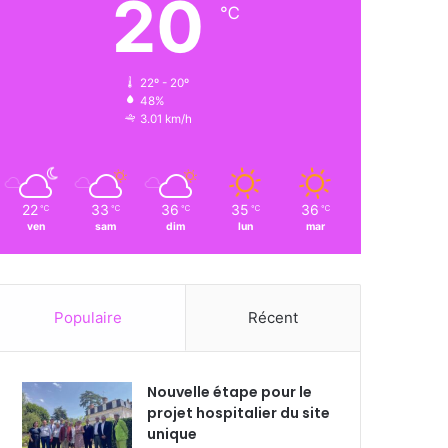
20
℃
22º - 20º
48%
3.01 km/h
22
33
36
35
36
℃
℃
℃
℃
℃
ven
sam
dim
lun
mar
Populaire
Récent
Nouvelle étape pour le
projet hospitalier du site
unique