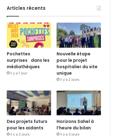
Articles récents
Pochettes
Nouvelle étape
surprises dans les
pour le projet
médiathèques
hospitalier du site
unique
il y a 1 jour
il y a 2 jours
Des projets futurs
Horizons Sahel à
pour les aidants
l’heure du bilan
il y a 2 jours
il y a 3 jours