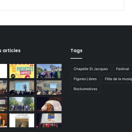
4
0
e
a
n
n
i
v
s articles
Tags
e
r
s
Chapelle St Jacques
Festival
a
Figures Libres
Fête de la musi
i
r
Rockomotives
e
l
a
b
a
t
a