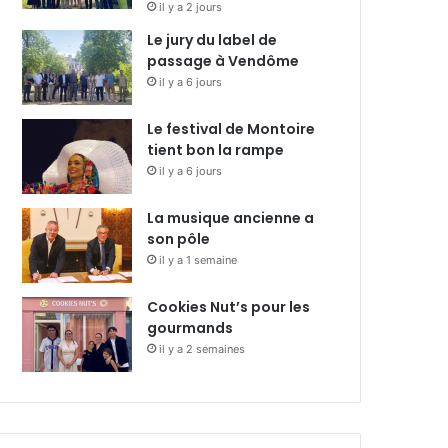
il y a 2 jours
Le jury du label de
passage à Vendôme
il y a 6 jours
Le festival de Montoire
tient bon la rampe
il y a 6 jours
La musique ancienne a
son pôle
il y a 1 semaine
Cookies Nut’s pour les
gourmands
il y a 2 semaines