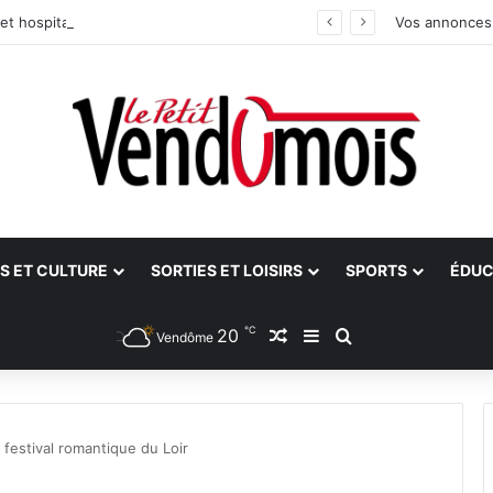
et hospitalier du site unique
Vos annonces
S ET CULTURE
SORTIES ET LOISIRS
SPORTS
ÉDUC
℃
20
Article Aléatoire
Sidebar (barre latéra
Rechercher
Vendôme
 festival romantique du Loir