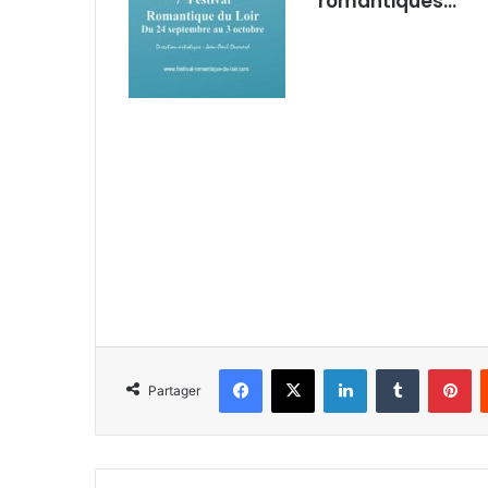
romantiques…
Facebook
X
Linkedin
Tumblr
Pinterest
Partager