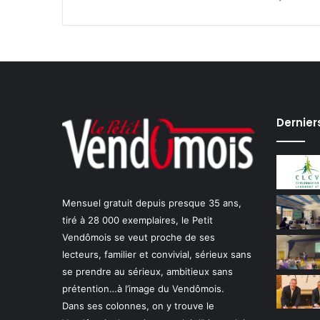
6
s
e
p
t
e
m
b
Dernier
r
e
Mensuel gratuit depuis presque 35 ans,
tiré à 28 000 exemplaires, le Petit
Vendômois se veut proche de ses
lecteurs, familier et convivial, sérieux sans
se prendre au sérieux, ambitieux sans
prétention…à l’image du Vendômois.
Dans ses colonnes, on y trouve le