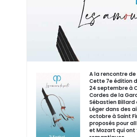
r
r
i
e
l
A la rencontre de
Cette 7e édition 
24 septembre à Cl
Cordes de la Gard
Sébastien Billar
Léger dans des ai
octobre à Saint F
proposés pour all
et Mozart qui ont