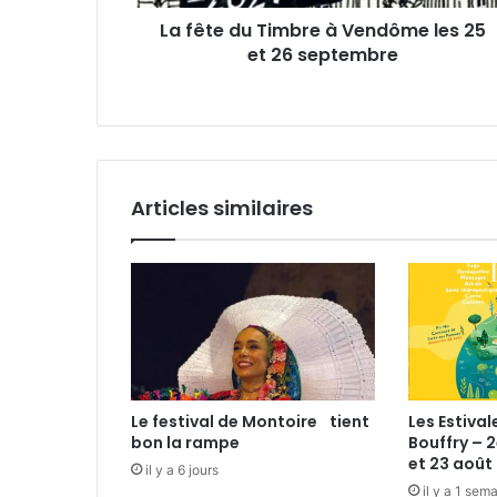
T
e
La fête du Timbre à Vendôme les 25
i
E
et 26 septembre
m
m
b
a
r
i
e
l
à
V
e
Articles similaires
n
d
ô
m
e
l
e
s
2
Le festival de Montoire tient
Les Estival
5
bon la rampe
Bouffry – 2
e
et 23 août 
il y a 6 jours
t
il y a 1 sem
2