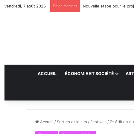
vendredi, 7 août 2026
En ce moment
Nouvelle étape pour le proj
ACCUEIL
ÉCONOMIE ET SOCIÉTÉ
ART
Accueil
/
Sorties et loisirs
/
Festivals
/
7e édition du