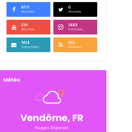
8711
0
Abonnés
Abonnés
210
1483
Abonnés
Followers
1614
153
Subscribers
Abonnés
Météo
Vendôme, FR
Nuages Dispersés