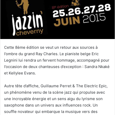
e
r
u
n
c
o
u
r
Cette 8ème édition se veut un retour aux sources à
r
l’ombre du grand Ray Charles. Le pianiste belge Eric
i
Legnini lui rendra un fervent hommage, accompagné pour
e
l’occasion de deux chanteuses d’exception : Sandra Nkaké
l
et Kellylee Evans.
Autre tête d’affiche, Guillaume Perret & The Electric Epic,
un phénomène venu de la scène jazz qui propulse avec
une incroyable énergie et un sens aigu du lyrisme son
saxophone dans un univers aux influences rock. Un
souffle novateur qui embarque la musique vers des