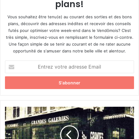
plans!
Vous souhaitez être tenu(e) au courant des sorties et des bons
plans, découvrir des adresses inédites et recevoir des conseils
futés pour optimiser votre week-end dans le Vendômois? C’est
très simple, inscrivez-vous en remplissant le formulaire ci-contre.
Une façon simple de se tenir au courant et de ne rater aucune
opportunité de s'amuser dans notre belle ville et alentour.
E
n
t
r
e
z
v
o
«
t
L
r
e
e
s
a
c