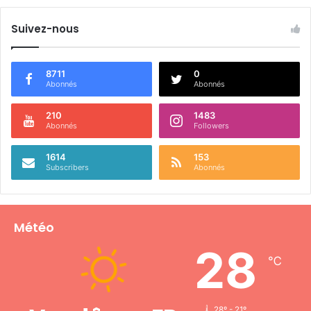
Suivez-nous
8711
0
Abonnés
Abonnés
210
1483
Abonnés
Followers
1614
153
Subscribers
Abonnés
Météo
28
℃
28º - 21º