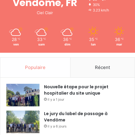
Vendôme, FR
30%
3.23 km/h
Ciel Clair
28
33
36
35
36
℃
℃
℃
℃
℃
ven
sam
dim
lun
mar
Populaire
Récent
Nouvelle étape pour le projet
hospitalier du site unique
il y a 1 jour
Le jury du label de passage à
Vendôme
il y a 6 jours