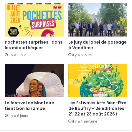
t
d
e
s
M
a
t
Pochettes surprises dans
Le jury du label de passage
h
les médiathèques
à Vendôme
s
il y a 1 jour
il y a 6 jours
»
Le festival de Montoire
Les Estivales Arts Bien-Être
tient bon la rampe
de Bouffry – 2e édition les
21, 22 et 23 août 2026 !
il y a 6 jours
il y a 1 semaine