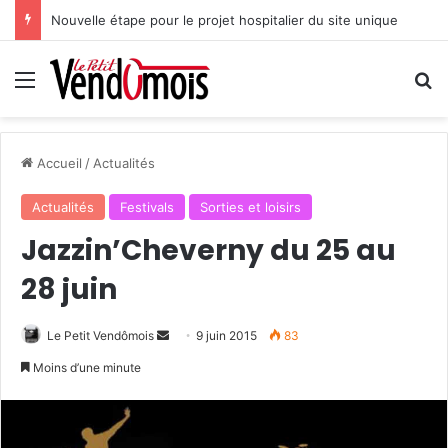
Nouvelle étape pour le projet hospitalier du site unique
Menu
R
Accueil
/
Actualités
Actualités
Festivals
Sorties et loisirs
Jazzin’Cheverny du 25 au
28 juin
Le Petit Vendômois
E
9 juin 2015
83
n
Moins d’une minute
v
o
y