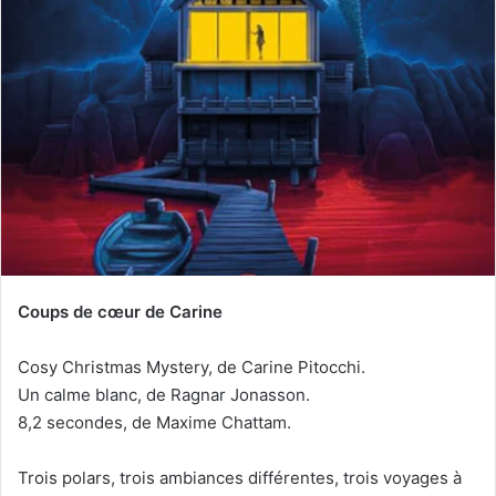
e
r
u
n
c
o
u
r
r
i
e
l
Coups de cœur de Carine
Cosy Christmas Mystery, de Carine Pitocchi.
Un calme blanc, de Ragnar Jonasson.
8,2 secondes, de Maxime Chattam.
Trois polars, trois ambiances différentes, trois voyages à