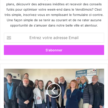
plans, découvrir des adresses inédites et recevoir des conseils
futés pour optimiser votre week-end dans le Vendômois? C’est
très simple, inscrivez-vous en remplissant le formulaire ci-contre.
Une façon simple de se tenir au courant et de ne rater aucune
opportunité de s'amuser dans notre belle ville et alentour.
E
n
t
r
e
z
v
o
Z
t
o
r
n
e
e
a
I
d
r
r
é
e
c