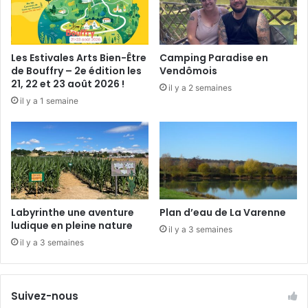
n
n
t
a
Les Estivales Arts Bien-Être
Camping Paradise en
g
de Bouffry – 2e édition les
Vendômois
?
21, 22 et 23 août 2026 !
il y a 2 semaines
il y a 1 semaine
Labyrinthe une aventure
Plan d’eau de La Varenne
ludique en pleine nature
il y a 3 semaines
il y a 3 semaines
Suivez-nous