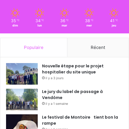
35
34
36
38
41
℃
℃
℃
℃
℃
dim
lun
mar
mer
jeu
Populaire
Récent
Nouvelle étape pour le projet
hospitalier du site unique
il y a 3 jours
Le jury du label de passage à
Vendôme
il y a 1 semaine
Le festival de Montoire tient bon la
rampe