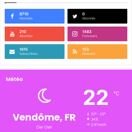
8710
0
Abonnés
Abonnés
210
1483
Abonnés
Followers
1615
153
Subscribers
Abonnés
Météo
22
℃
Vendôme, FR
22º - 22º
34%
2.91 km/h
Ciel Clair