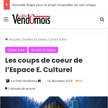
Nouvelle étape pour le projet hospitalier du site unique
Menu
R
Accueil
/
Sorties et loisirs
/
Livres à lire
Livres à lire
Sorties et loisirs
Les coups de coeur de
l’Espace E. Culturel
Le Petit Vendômois
E
14 décembre 2025
69
n
2 minutes de lecture
v
o
y