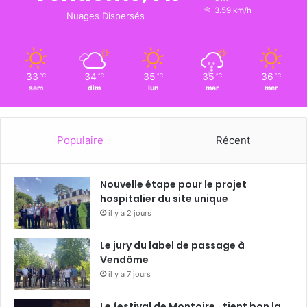
3.59 km/h
Nuages Dispersés
33
34
35
35
36
℃
℃
℃
℃
℃
sam
dim
lun
mar
mer
Populaire
Récent
Nouvelle étape pour le projet
hospitalier du site unique
il y a 2 jours
Le jury du label de passage à
Vendôme
il y a 7 jours
Le festival de Montoire tient bon la