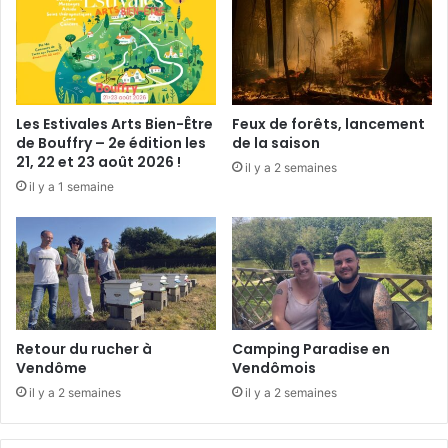
l
n
’
a
a
i
n
r
c
e
i
a
Les Estivales Arts Bien-Être
Feux de forêts, lancement
e
v
de Bouffry – 2e édition les
de la saison
n
e
21, 22 et 23 août 2026 !
il y a 2 semaines
l
c
il y a 1 semaine
o
J
g
u
i
l
s
e
e
s
t
V
d
e
u
r
Retour du rucher à
Camping Paradise en
p
n
Vendôme
Vendômois
r
e
il y a 2 semaines
il y a 2 semaines
e
s
b