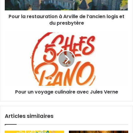
e
e
s
s
s
Pour la restauration à Arville de l’ancien logis et
t
e
du presbytère
a
E
u
m
r
P
a
a
o
i
t
u
l
i
r
o
u
n
n
à
v
A
o
r
y
v
Pour un voyage culinaire avec Jules Verne
a
i
g
l
e
l
c
Articles similaires
e
u
d
l
e
i