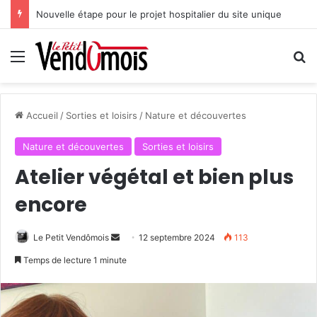
Nouvelle étape pour le projet hospitalier du site unique
Menu
R
Accueil
/
Sorties et loisirs
/
Nature et découvertes
Nature et découvertes
Sorties et loisirs
Atelier végétal et bien plus
encore
Le Petit Vendômois
E
12 septembre 2024
113
n
Temps de lecture 1 minute
v
o
y