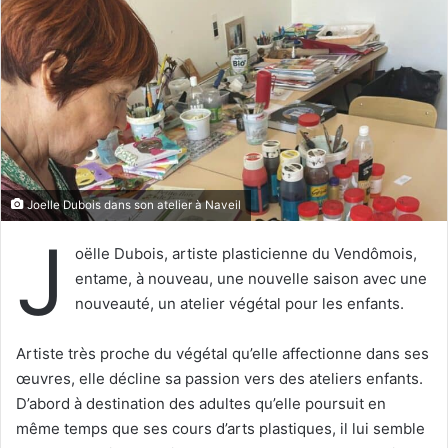
e
r
u
n
c
o
u
r
r
Joelle Dubois dans son atelier à Naveil
i
J
e
oëlle Dubois, artiste plasticienne du Vendômois,
l
entame, à nouveau, une nouvelle saison avec une
nouveauté, un atelier végétal pour les enfants.
Artiste très proche du végétal qu’elle affectionne dans ses
œuvres, elle décline sa passion vers des ateliers enfants.
D’abord à destination des adultes qu’elle poursuit en
même temps que ses cours d’arts plastiques, il lui semble