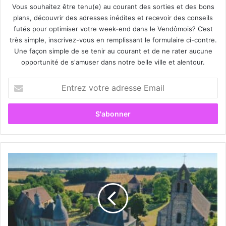
Vous souhaitez être tenu(e) au courant des sorties et des bons
plans, découvrir des adresses inédites et recevoir des conseils
futés pour optimiser votre week-end dans le Vendômois? C’est
très simple, inscrivez-vous en remplissant le formulaire ci-contre.
Une façon simple de se tenir au courant et de ne rater aucune
opportunité de s'amuser dans notre belle ville et alentour.
E
n
t
r
e
z
v
o
P
t
o
r
u
e
r
a
l
d
a
r
r