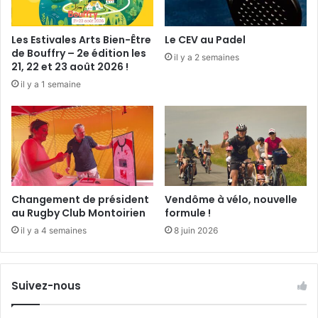
c
j
c
à
e
Les Estivales Arts Bien-Être
Le CEV au Padel
2
s
de Bouffry – 2e édition les
il y a 2 semaines
0
s
21, 22 et 23 août 2026 !
a
i
il y a 1 semaine
n
b
s
l
!
e
à
t
o
u
s
Changement de président
Vendôme à vélo, nouvelle
e
au Rugby Club Montoirien
formule !
t
il y a 4 semaines
8 juin 2026
p
o
u
Suivez-nous
r
t
o