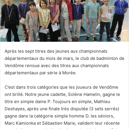
e
r
u
n
c
o
u
r
Après les sept titres des jeunes aux championnats
r
départementaux du mois de mars, le club de badminton de
i
Vendôme renoue avec des titres aux championnats
e
départementaux par série à Morée.
l
C’est dans trois catégories que les joueurs de Vendôme
ont brillé. Notre jeune cadette, Solène Hamelin, gagne le
titre en simple dame P. Toujours en simple, Mathieu
Deshayes, après une finale très disputée (3 sets serrés)
gagne dans la catégorie simple homme D. les séniors,
Marc Kamionka et Sébastien Marie, valident leur récente