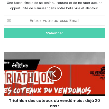
Une façon simple de se tenir au courant et de ne rater aucune
opportunité de s'amuser dans notre belle ville et alentour.
E
n
t
r
e
z
v
o
T
t
r
r
i
e
a
a
t
d
h
r
l
e
o
s
n
s
Triathlon des coteaux du vendômois : déjà 20
d
e
ans !
e