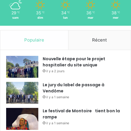
29
35
34
36
38
℃
℃
℃
℃
℃
sam
dim
lun
mar
mer
Populaire
Récent
Nouvelle étape pour le projet
hospitalier du site unique
il y a 2 jours
Le jury du label de passage à
Vendôme
il y a 1 semaine
Le festival de Montoire tient bon la
rampe
il y a 1 semaine