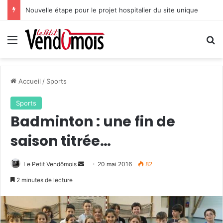
Nouvelle étape pour le projet hospitalier du site unique
Menu
R
Accueil
/
Sports
Sports
Badminton : une fin de
saison titrée…
Le Petit Vendômois
E
20 mai 2016
82
n
2 minutes de lecture
v
o
y