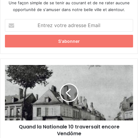
Une façon simple de se tenir au courant et de ne rater aucune
opportunité de s'amuser dans notre belle ville et alentour.
E
n
t
r
e
z
v
o
Q
t
u
r
a
e
n
a
d
d
l
r
a
e
N
s
a
s
Quand la Nationale 10 traversait encore
t
e
Vendôme
i