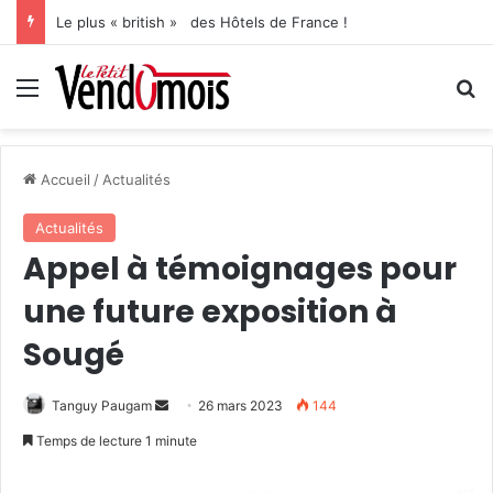
Le plus « british » des Hôtels de France !
Menu
R
Accueil
/
Actualités
Actualités
Appel à témoignages pour
une future exposition à
Sougé
Tanguy Paugam
E
26 mars 2023
144
n
Temps de lecture 1 minute
v
o