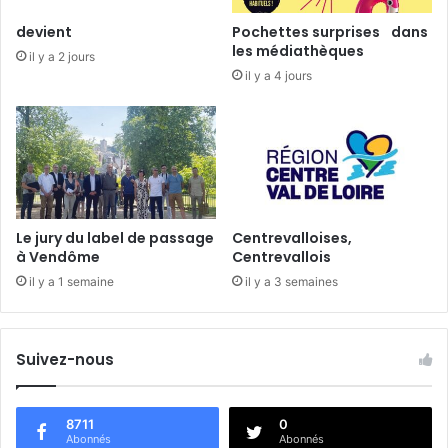
e
a
devient
Pochettes surprises dans
V
r
les médiathèques
il y a 2 jours
e
t
il y a 4 jours
n
r
d
e
ô
-
m
s
e
u
r
-
l
Le jury du label de passage
Centrevalloises,
e
à Vendôme
Centrevallois
-
il y a 1 semaine
il y a 3 semaines
L
o
i
r
Suivez-nous
8711
0
Abonnés
Abonnés