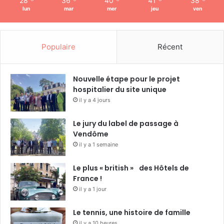
28
36
40
41
38
lun
mar
mer
jeu
ven
Populaire
Récent
Nouvelle étape pour le projet
hospitalier du site unique
il y a 4 jours
Le jury du label de passage à
Vendôme
il y a 1 semaine
Le plus « british » des Hôtels de
France !
il y a 1 jour
Le tennis, une histoire de famille
il y a 10 heures