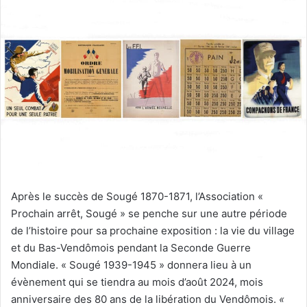
y
e
r
u
n
c
o
u
r
r
i
e
Après le succès de Sougé 1870-1871, l’Association «
l
Prochain arrêt, Sougé » se penche sur une autre période
de l’histoire pour sa prochaine exposition : la vie du village
et du Bas-Vendômois pendant la Seconde Guerre
Mondiale. « Sougé 1939-1945 » donnera lieu à un
évènement qui se tiendra au mois d’août 2024, mois
anniversaire des 80 ans de la libération du Vendômois.
«