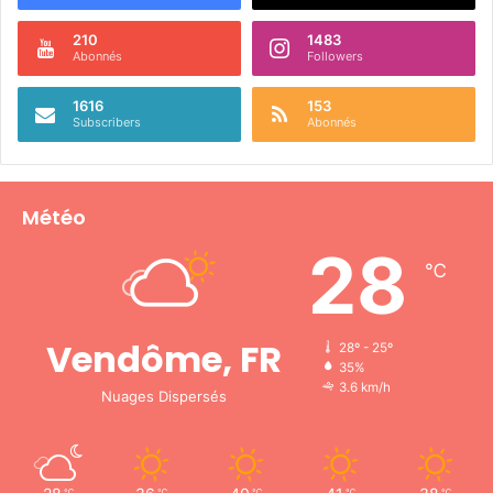
210
1483
Abonnés
Followers
1616
153
Subscribers
Abonnés
Météo
28
℃
Vendôme, FR
28º - 25º
35%
3.6 km/h
Nuages Dispersés
℃
℃
℃
℃
℃