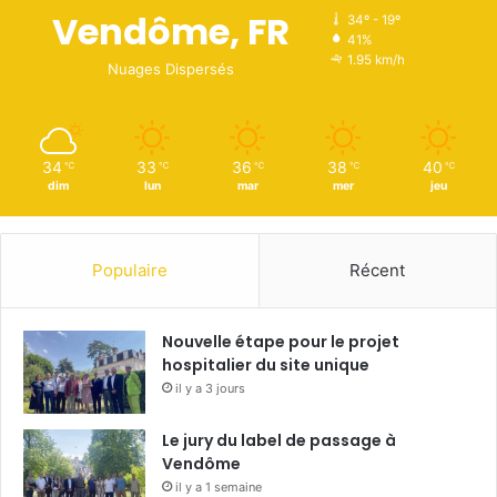
Vendôme, FR
34º - 19º
41%
1.95 km/h
Nuages Dispersés
34
33
36
38
40
℃
℃
℃
℃
℃
dim
lun
mar
mer
jeu
Populaire
Récent
Nouvelle étape pour le projet
hospitalier du site unique
il y a 3 jours
Le jury du label de passage à
Vendôme
il y a 1 semaine