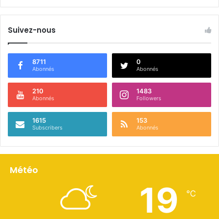
Suivez-nous
8711
0
Abonnés
Abonnés
210
1483
Abonnés
Followers
1615
153
Subscribers
Abonnés
Météo
19
℃