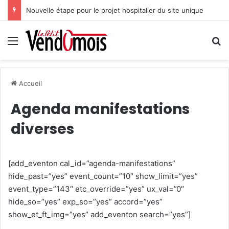
Nouvelle étape pour le projet hospitalier du site unique
Menu
R
Accueil
Agenda manifestations
diverses
[add_eventon cal_id=”agenda-manifestations”
hide_past=”yes” event_count=”10″ show_limit=”yes”
event_type=”143″ etc_override=”yes” ux_val=”0″
hide_so=”yes” exp_so=”yes” accord=”yes”
show_et_ft_img=”yes” add_eventon search=”yes”]