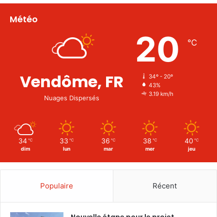
Météo
20
℃
Vendôme, FR
34º - 20º
43%
3.19 km/h
Nuages Dispersés
34
33
36
38
40
℃
℃
℃
℃
℃
dim
lun
mar
mer
jeu
Populaire
Récent
Nouvelle étape pour le projet