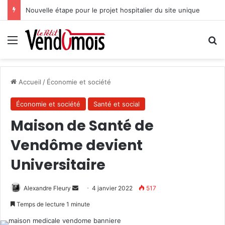
Nouvelle étape pour le projet hospitalier du site unique
Menu
R
Accueil
/
Économie et société
Économie et société
Santé et social
Maison de Santé de
Vendôme devient
Universitaire
Alexandre Fleury
E
4 janvier 2022
517
n
Temps de lecture 1 minute
v
o