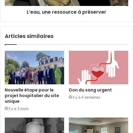
s
e
r
L’eau, une ressource à préserver
r
e
e
p
s
r
s
Articles similaires
é
o
s
u
e
r
n
c
t
e
a
à
t
p
i
r
o
é
Nouvelle étape pour le
Don du sang urgent
n
s
projet hospitalier du site
il y a 4 semaines
s
e
unique
r
r
il y a 3 jours
e
v
p
e
o
r
r