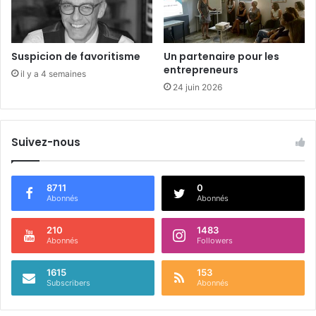
t
é
e
s
Suspicion de favoritisme
Un partenaire pour les
entrepreneurs
il y a 4 semaines
24 juin 2026
Suivez-nous
8711
0
Abonnés
Abonnés
210
1483
Abonnés
Followers
1615
153
Subscribers
Abonnés