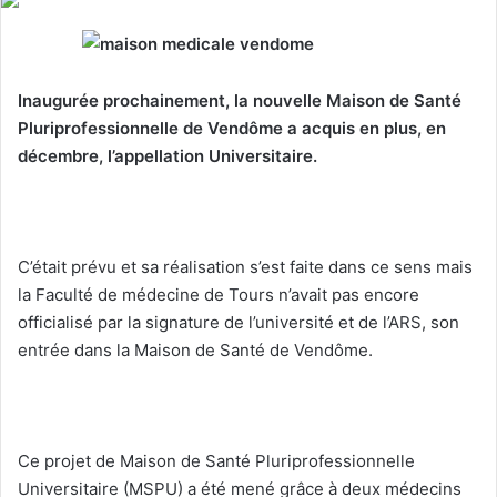
y
e
r
Inaugurée prochainement, la nouvelle Maison de Santé
u
Pluriprofessionnelle de Vendôme a acquis en plus, en
n
décembre, l’appellation Universitaire.
c
o
u
r
r
C’était prévu et sa réalisation s’est faite dans ce sens mais
i
la Faculté de médecine de Tours n’avait pas encore
e
officialisé par la signature de l’université et de l’ARS, son
l
entrée dans la Maison de Santé de Vendôme.
Ce projet de Maison de Santé Pluriprofessionnelle
Universitaire (MSPU) a été mené grâce à deux médecins