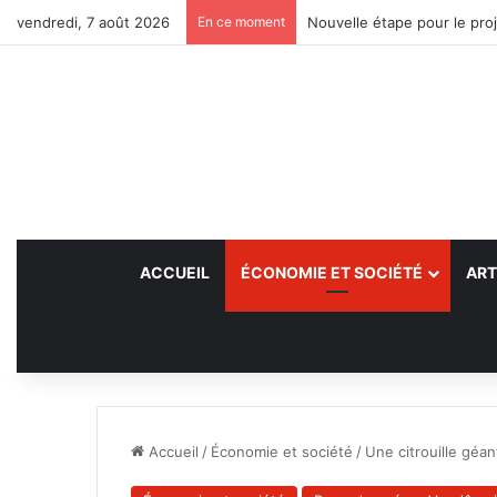
vendredi, 7 août 2026
En ce moment
Nouvelle étape pour le proj
ACCUEIL
ÉCONOMIE ET SOCIÉTÉ
ART
Accueil
/
Économie et société
/
Une citrouille géan