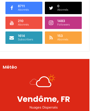
8711
0
Abonnés
Abonnés
210
1483
Abonnés
Followers
1614
153
Subscribers
Abonnés
Météo
Vendôme, FR
Nuages Dispersés