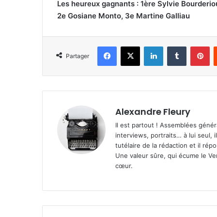
Les heureux gagnants : 1ère Sylvie Bourderio
2e Gosiane Monto, 3e Martine Galliau
Facebook
X
Linkedin
Tumblr
Pinterest
Partager
Alexandre Fleury
Il est partout ! Assemblées génér
interviews, portraits… à lui seul, i
tutélaire de la rédaction et il ré
Une valeur sûre, qui écume le Ven
cœur.