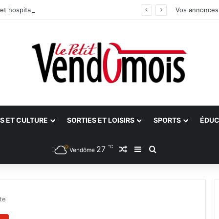
et hospitalier du site unique
Vos annonces
S ET CULTURE
SORTIES ET LOISIRS
SPORTS
ÉDUC
℃
27
Article Aléatoire
Sidebar (barre latéra
Rechercher
Vendôme
te