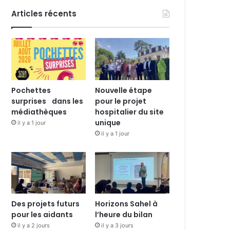
Articles récents
Pochettes
Nouvelle étape
surprises dans les
pour le projet
médiathèques
hospitalier du site
unique
il y a 1 jour
il y a 1 jour
Des projets futurs
Horizons Sahel à
pour les aidants
l’heure du bilan
il y a 2 jours
il y a 3 jours