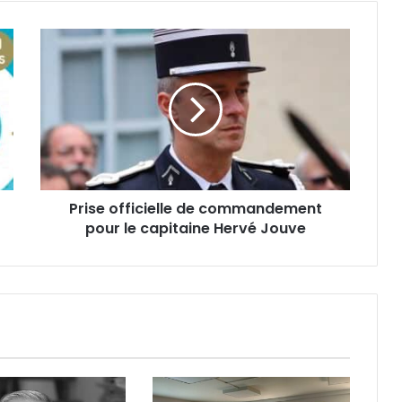
P
r
i
s
e
o
f
f
i
Prise officielle de commandement
c
pour le capitaine Hervé Jouve
i
e
l
l
e
d
e
c
o
m