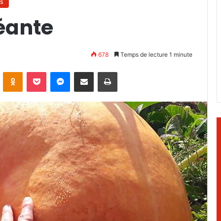
s
géante
678
Temps de lecture 1 minute
ontakte
Odnoklassniki
Pocket
Messenger
Partager par email
Imprimer