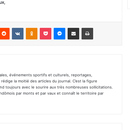
ux,
Reddit
VKontakte
Odnoklassniki
Pocket
Messenger
Partager par email
Imprimer
ales, événements sportifs et culturels, reportages,
l rédige la moitié des articles du journal. C’est la figure
pond toujours avec le sourire aux très nombreuses sollicitations.
dômois par monts et par vaux et connaît le territoire par