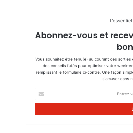
L'essentie
Abonnez-vous et recevez
bon
Vous souhaitez être tenu(e) au courant des sorties 
des conseils futés pour optimiser votre week-en
remplissant le formulaire ci-contre. Une façon simp
s'amuser dans not
E
n
t
r
e
z
v