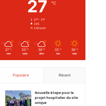
27
℃
27º - 21º
23%
3.19 km/h
27
33
36
35
36
℃
℃
℃
℃
℃
ven
sam
dim
lun
mar
Populaire
Récent
Nouvelle étape pour le
projet hospitalier du site
unique