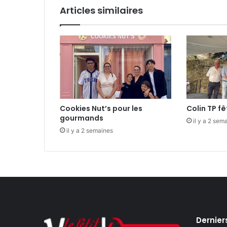
N
Articles similaires
,
u
n
m
e
n
u
i
s
Cookies Nut’s pour les
Colin TP fê
i
gourmands
e
il y a 2 sem
il y a 2 semaines
r
q
u
i
v
a
l
o
i
Dernier