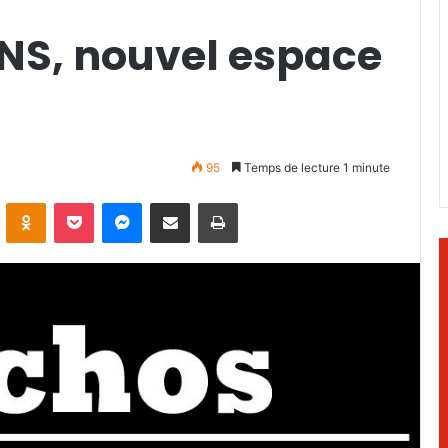
S, nouvel espace
95
Temps de lecture 1 minute
ontakte
Odnoklassniki
Pocket
Messenger
Partager par email
Imprimer