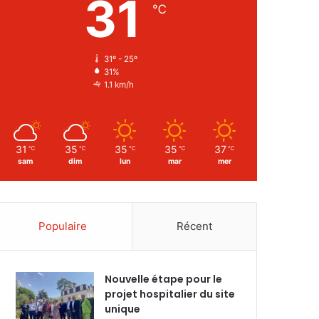
31
℃
31º - 25º
31%
1.1 km/h
31
35
35
35
37
℃
℃
℃
℃
℃
sam
dim
lun
mar
mer
Populaire
Récent
Nouvelle étape pour le
projet hospitalier du site
unique