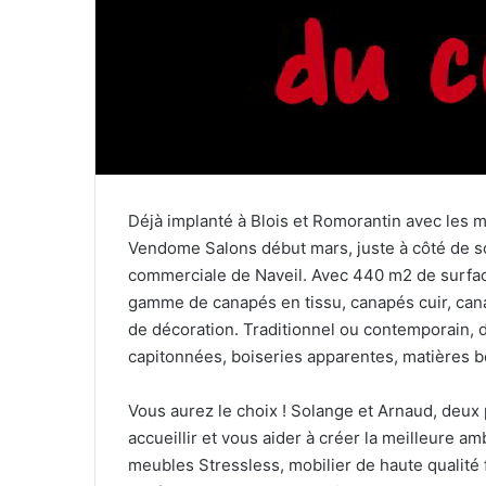
r
r
i
e
l
Déjà implanté à Blois et Romorantin avec les ma
Vendome Salons début mars, juste à côté de s
commerciale de Naveil. Avec 440 m2 de surfa
gamme de canapés en tissu, canapés cuir, canapé
de décoration. Traditionnel ou contemporain, d
capitonnées, boiseries apparentes, matières b
Vous aurez le choix ! Solange et Arnaud, deux 
accueillir et vous aider à créer la meilleure a
meubles Stressless, mobilier de haute qualité 