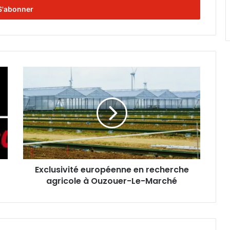
E
x
c
l
u
s
i
v
i
Exclusivité européenne en recherche
t
agricole à Ouzouer-Le-Marché
é
e
u
r
o