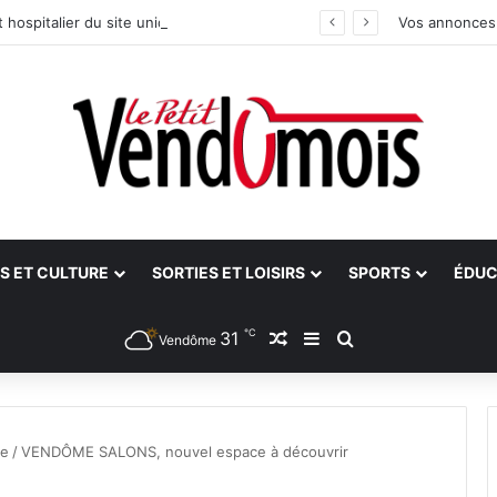
 hospitalier du site unique
Vos annonces
S ET CULTURE
SORTIES ET LOISIRS
SPORTS
ÉDUC
℃
31
Article Aléatoire
Sidebar (barre latéra
Rechercher
Vendôme
ce
/
VENDÔME SALONS, nouvel espace à découvrir