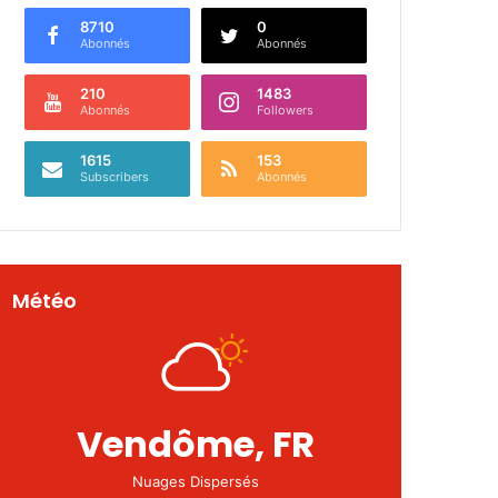
8710
0
Abonnés
Abonnés
210
1483
Abonnés
Followers
1615
153
Subscribers
Abonnés
Météo
Vendôme, FR
Nuages Dispersés