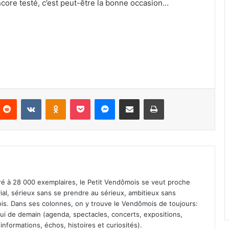
core testé, c’est peut-être la bonne occasion…
Reddit
VKontakte
Odnoklassniki
Pocket
Messenger
Partager par email
Imprimer
iré à 28 000 exemplaires, le Petit Vendômois se veut proche
vial, sérieux sans se prendre au sérieux, ambitieux sans
s. Dans ses colonnes, on y trouve le Vendômois de toujours:
 celui de demain (agenda, spectacles, concerts, expositions,
informations, échos, histoires et curiosités).