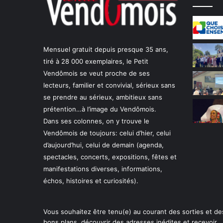
n
…
Mensuel gratuit depuis presque 35 ans,
tiré à 28 000 exemplaires, le Petit
Vendômois se veut proche de ses
lecteurs, familier et convivial, sérieux sans
se prendre au sérieux, ambitieux sans
prétention…à l’image du Vendômois.
Dans ses colonnes, on y trouve le
Vendômois de toujours: celui d’hier, celui
d’aujourd’hui, celui de demain (agenda,
spectacles, concerts, expositions, fêtes et
manifestations diverses, informations,
échos, histoires et curiosités).
Vous souhaitez être tenu(e) au courant des sorties et de
bons plans, découvrir des adresses inédites et recevoir