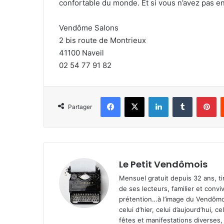
confortable du monde. Et si vous n’avez pas en
Vendôme Salons
2 bis route de Montrieux
41100 Naveil
02 54 77 91 82
Facebook
X
Linkedin
Tumblr
Pinterest
Partager
Le Petit Vendômois
Mensuel gratuit depuis 32 ans, t
de ses lecteurs, familier et convi
prétention…à l’image du Vendômoi
celui d’hier, celui d’aujourd’hui,
fêtes et manifestations diverses, 