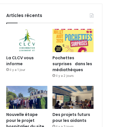
Articles récents
La CLCV vous
Pochettes
informe
surprises dans les
médiathèques
il y a 1 jour
il y a 2 jours
Nouvelle étape
Des projets futurs
pour le projet
pour les aidants
hospitalier du site
il y a 3 jours