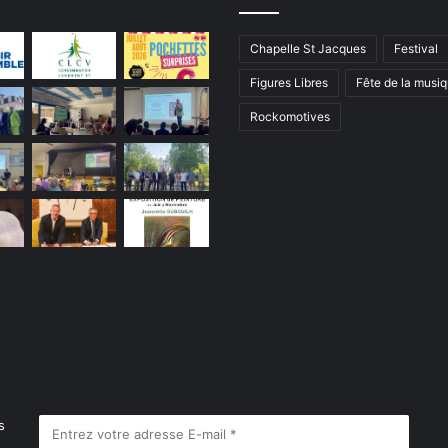
c
o
l
Chapelle St Jacques
Festival
e
Figures Libres
Fête de la musi
à
O
Rockomotives
u
z
o
u
e
r
-
L
e
-
M
a
r
c
h
s
é