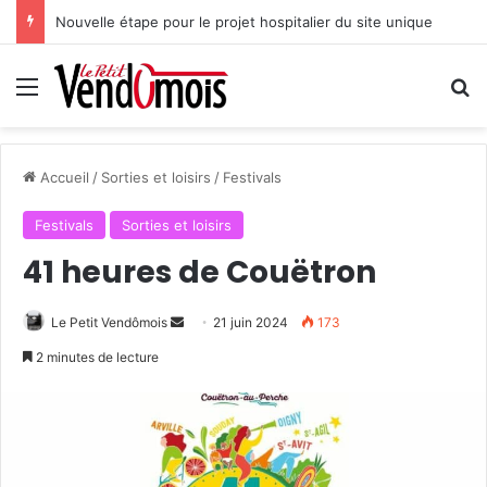
Nouvelle étape pour le projet hospitalier du site unique
Menu
R
Accueil
/
Sorties et loisirs
/
Festivals
Festivals
Sorties et loisirs
41 heures de Couëtron
Le Petit Vendômois
E
21 juin 2024
173
n
2 minutes de lecture
v
o
y
e
r