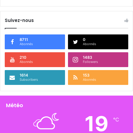
Suivez-nous
8711
0
Abonnés
Abonnés
210
1483
Abonnés
Followers
1614
153
Subscribers
Abonnés
Météo
19
℃