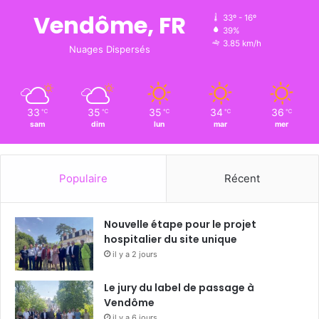
Vendôme, FR
33º - 16º
39%
3.85 km/h
Nuages Dispersés
33
35
35
34
36
℃
℃
℃
℃
℃
sam
dim
lun
mar
mer
Populaire
Récent
Nouvelle étape pour le projet
hospitalier du site unique
il y a 2 jours
Le jury du label de passage à
Vendôme
il y a 6 jours