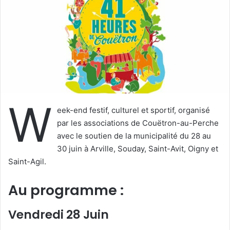
u
n
c
o
u
r
r
i
W
e
eek-end festif, culturel et sportif, organisé
l
par les associations de Couëtron-au-Perche
avec le soutien de la municipalité du 28 au
30 juin à Arville, Souday, Saint-Avit, Oigny et
Saint-Agil.
Au programme :
Vendredi 28 Juin