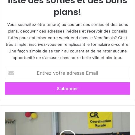
liste des sorties et des bons
plans!
Vous souhaitez être tenu(e) au courant des sorties et des bons
plans, découvrir des adresses inédites et recevoir des conseils
futés pour optimiser votre week-end dans le Vendômois? C’est
très simple, inscrivez-vous en remplissant le formulaire ci-contre.
Une façon simple de se tenir au courant et de ne rater aucune
opportunité de s'amuser dans notre belle ville et alentour.
E
n
t
r
e
z
v
o
C
t
o
r
o
e
r