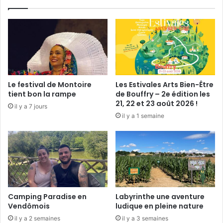
o
u
v
e
a
u
g
a
Le festival de Montoire
Les Estivales Arts Bien-Être
l
tient bon la rampe
de Bouffry – 2e édition les
a
21, 22 et 23 août 2026 !
il y a 7 jours
d
il y a 1 semaine
’
E
u
r
o
d
a
n
Camping Paradise en
Labyrinthe une aventure
s
Vendômois
ludique en pleine nature
e
il y a 2 semaines
il y a 3 semaines