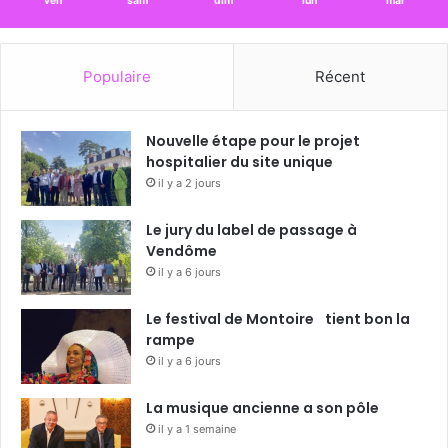
ven
sam
dim
lun
mar
Populaire
Récent
Nouvelle étape pour le projet
hospitalier du site unique
il y a 2 jours
Le jury du label de passage à
Vendôme
il y a 6 jours
Le festival de Montoire tient bon la
rampe
il y a 6 jours
La musique ancienne a son pôle
il y a 1 semaine