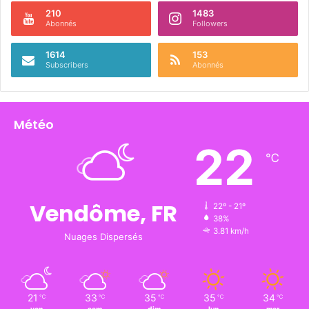
210
1483
Abonnés
Followers
1614
153
Subscribers
Abonnés
Météo
22
℃
Vendôme, FR
22º - 21º
38%
3.81 km/h
Nuages Dispersés
21
33
35
35
34
℃
℃
℃
℃
℃