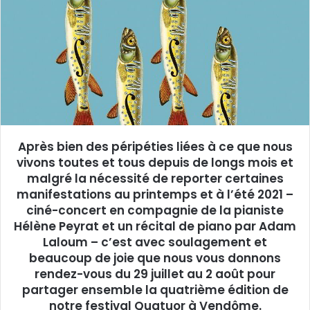
e
r
u
n
c
o
u
r
r
Après bien des péripéties liées à ce que nous
i
vivons toutes et tous depuis de longs mois et
e
malgré la nécessité de reporter certaines
l
manifestations au printemps et à l’été 2021 –
ciné-concert en compagnie de la pianiste
Hélène Peyrat et un récital de piano par Adam
Laloum – c’est avec soulagement et
beaucoup de joie que nous vous donnons
rendez-vous du 29 juillet au 2 août pour
partager ensemble la quatrième édition de
notre festival Quatuor à Vendôme.