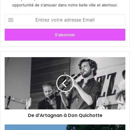
opportunité de s'amuser dans notre belle ville et alentour.
E
n
t
r
e
z
v
o
D
t
e
r
d
e
’
a
A
d
r
r
t
e
a
s
g
s
De d’Artagnan à Don Quichotte
n
e
a
E
n
F