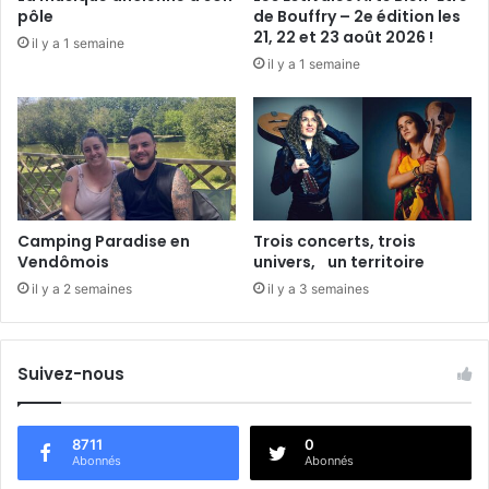
e
pôle
de Bouffry – 2e édition les
n
21, 22 et 23 août 2026 !
il y a 1 semaine
d
il y a 1 semaine
ô
m
e
Camping Paradise en
Trois concerts, trois
Vendômois
univers, un territoire
il y a 2 semaines
il y a 3 semaines
Suivez-nous
8711
0
Abonnés
Abonnés