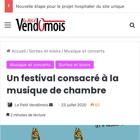
Nouvelle étape pour le projet hospitalier du site unique
Menu
R
Accueil
/
Sorties et loisirs
/
Musique et concerts
Musique et concerts
Sorties et loisirs
Un festival consacré à la
musique de chambre
Le Petit Vendômois
E
23 juillet 2020
63
n
2 minutes de lecture
v
o
y