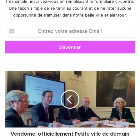
très simple, inscrivez-vous en remplissant le formulaire ci-contre.
Une façon simple de se tenir au courant et de ne rater aucune
opportunité de s'amuser dans notre belle ville et alentour.
E
n
t
r
e
z
v
o
V
t
e
r
n
e
d
a
ô
d
m
r
e
e
,
s
o
s
Vendôme, officiellement Petite ville de demain
f
e