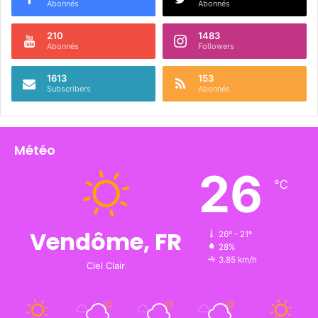
Abonnés
Abonnés
210
1483
Abonnés
Followers
1613
153
Subscribers
Abonnés
Météo
26
℃
Vendôme, FR
26º - 21º
28%
3.85 km/h
Ciel Clair