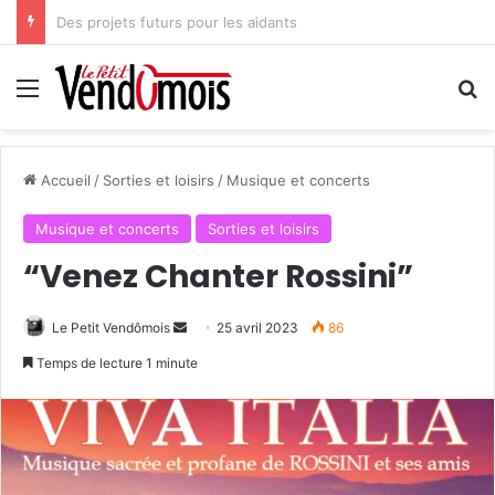
Horizons Sahel à l’heure du bilan
Menu
R
Accueil
/
Sorties et loisirs
/
Musique et concerts
Musique et concerts
Sorties et loisirs
“Venez Chanter Rossini”
Le Petit Vendômois
E
25 avril 2023
86
n
Temps de lecture 1 minute
v
o
y
e
r