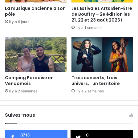
e
La musique ancienne a son
Les Estivales Arts Bien-Être
d
pôle
de Bouffry – 2e édition les
e
21, 22 et 23 août 2026 !
il y a 6 jours
d
il y a 1 semaine
e
m
a
i
n
Camping Paradise en
Trois concerts, trois
Vendômois
univers, un territoire
il y a 2 semaines
il y a 2 semaines
Suivez-nous
8713
0