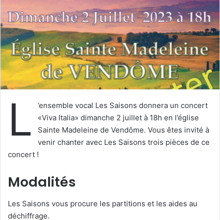
u
n
c
o
u
r
r
i
L
e
’ensemble vocal Les Saisons donnera un concert
l
«Viva Italia» dimanche 2 juillet à 18h en l’église
Sainte Madeleine de Vendôme. Vous êtes invité à
venir chanter avec Les Saisons trois pièces de ce
concert !
Modalités
Les Saisons vous procure les partitions et les aides au
déchiffrage.