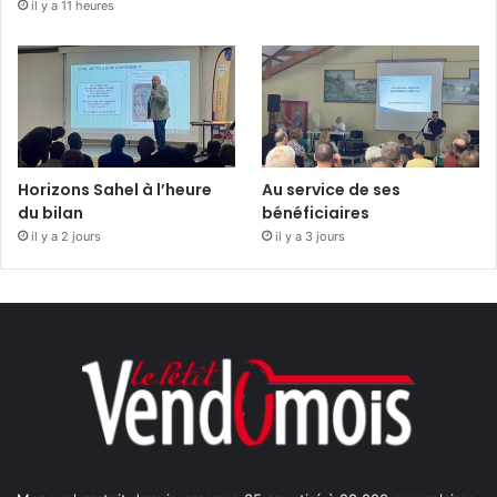
il y a 11 heures
Horizons Sahel à l’heure
Au service de ses
du bilan
bénéficiaires
il y a 2 jours
il y a 3 jours