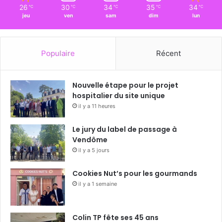
26
30
34
35
34
℃
℃
℃
℃
℃
jeu
ven
sam
dim
lun
Populaire
Récent
Nouvelle étape pour le projet
hospitalier du site unique
il y a 11 heures
Le jury du label de passage à
Vendôme
il y a 5 jours
Cookies Nut’s pour les gourmands
il y a 1 semaine
Colin TP fête ses 45 ans