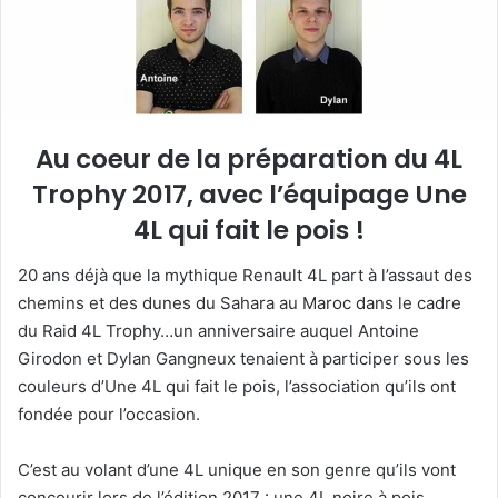
u
n
c
o
u
r
Au coeur de la préparation du 4L
r
Trophy 2017, avec l’équipage Une
i
4L qui fait le pois !
e
l
20 ans déjà que la mythique Renault 4L part à l’assaut des
chemins et des dunes du Sahara au Maroc dans le cadre
du Raid 4L Trophy…un anniversaire auquel Antoine
Girodon et Dylan Gangneux tenaient à participer sous les
couleurs d’Une 4L qui fait le pois, l’association qu’ils ont
fondée pour l’occasion.
C’est au volant d’une 4L unique en son genre qu’ils vont
concourir lors de l’édition 2017 : une 4L noire à pois