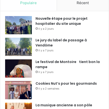
i
Populaire
Récent
r
Nouvelle étape pour le projet
hospitalier du site unique
il y a 2 jours
Le jury du label de passage à
Vendôme
il y a 7 jours
Le festival de Montoire tient bon la
rampe
il y a 7 jours
Cookies Nut’s pour les gourmands
il y a 2 semaines
La musique ancienne a son pôle