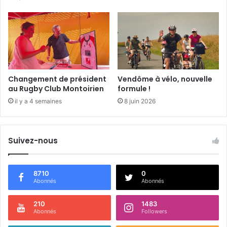
r
,
I
n
f
o
r
m
Changement de président
Vendôme à vélo, nouvelle
e
au Rugby Club Montoirien
formule !
r
il y a 4 semaines
8 juin 2026
,
l
e
Suivez-nous
P
o
i
n
8710
0
Abonnés
Abonnés
t
d
’
210
1483
Abonnés
Followers
A
c