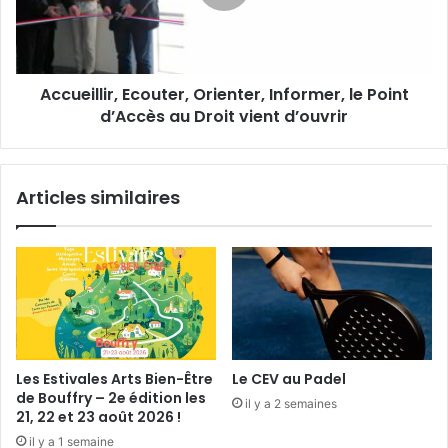
s
i
u
l
r
l
g
i
Accueillir, Ecouter, Orienter, Informer, le Point
e
r
n
d’Accès au Droit vient d’ouvrir
,
c
E
e
c
:
o
Articles similaires
s
u
a
t
m
e
e
r
d
,
i
O
2
r
5
i
j
e
Les Estivales Arts Bien-Être
Le CEV au Padel
u
n
de Bouffry – 2e édition les
il y a 2 semaines
i
t
21, 22 et 23 août 2026 !
n
e
il y a 1 semaine