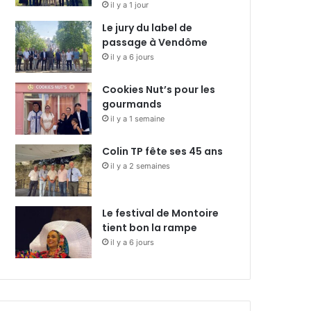
il y a 1 jour
Le jury du label de
passage à Vendôme
il y a 6 jours
Cookies Nut’s pour les
gourmands
il y a 1 semaine
Colin TP fête ses 45 ans
il y a 2 semaines
Le festival de Montoire
tient bon la rampe
il y a 6 jours