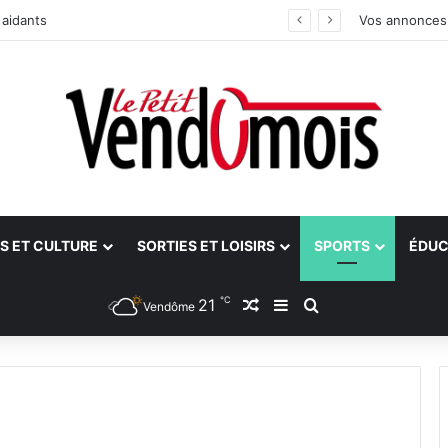
 aidants
Vos annonces
S ET CULTURE
SORTIES ET LOISIRS
SPORTS
ÉDUC
℃
21
Article Aléatoire
Sidebar (barre latéra
Rechercher
Vendôme