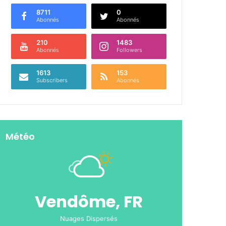
8711
0
Abonnés
Abonnés
210
1483
Abonnés
Followers
1613
153
Subscribers
Abonnés
Météo
Vendôme, FR
Nuages Dispersés