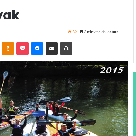
yak
89
2 minutes de lecture
ontakte
Odnoklassniki
Pocket
Messenger
Partager par email
Imprimer