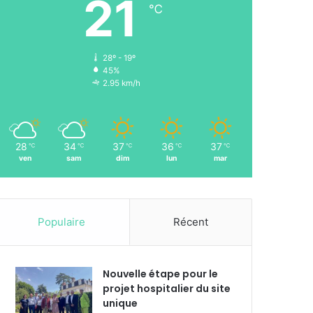
21
℃
28º - 19º
45%
2.95 km/h
28
34
37
36
37
℃
℃
℃
℃
℃
ven
sam
dim
lun
mar
Populaire
Récent
Nouvelle étape pour le
projet hospitalier du site
unique