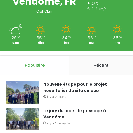
Vendôme, FR
27%
2.17 km/h
Ciel Clair
29
35
34
36
38
℃
℃
℃
℃
℃
sam
dim
lun
mar
mer
Populaire
Récent
Nouvelle étape pour le projet
hospitalier du site unique
il y a 2 jours
Le jury du label de passage à
Vendôme
il y a 1 semaine