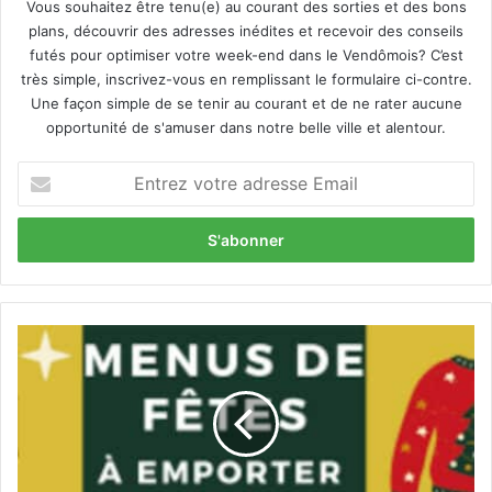
Vous souhaitez être tenu(e) au courant des sorties et des bons
plans, découvrir des adresses inédites et recevoir des conseils
futés pour optimiser votre week-end dans le Vendômois? C’est
très simple, inscrivez-vous en remplissant le formulaire ci-contre.
Une façon simple de se tenir au courant et de ne rater aucune
opportunité de s'amuser dans notre belle ville et alentour.
E
n
t
r
e
z
v
o
G
t
u
r
i
e
l
a
l
d
i
r
m