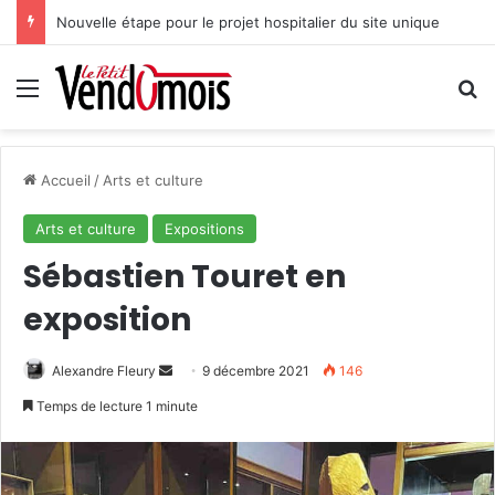
Nouvelle étape pour le projet hospitalier du site unique
Menu
R
Accueil
/
Arts et culture
Arts et culture
Expositions
Sébastien Touret en
exposition
Alexandre Fleury
E
9 décembre 2021
146
n
Temps de lecture 1 minute
v
o
y