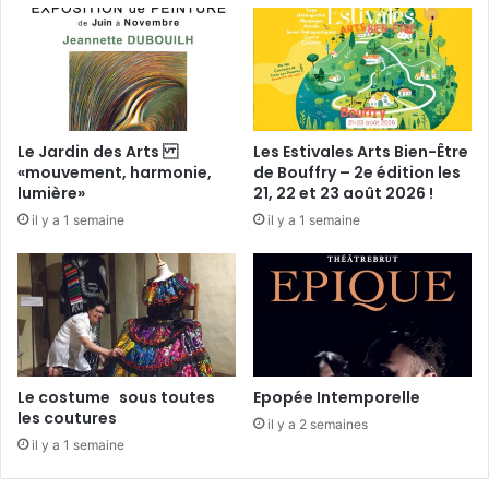
u
l
i
e
c
s
h
g
a
o
t
û
Le Jardin des Arts
Les Estivales Arts Bien-Être
o
t
«mouvement, harmonie,
de Bouffry – 2e édition les
u
s
lumière»
21, 22 et 23 août 2026 !
i
e
il y a 1 semaine
il y a 1 semaine
l
t
l
t
e
o
n
u
t
t
v
e
o
s
s
l
Le costume sous toutes
Epopée Intemporelle
p
e
les coutures
il y a 2 semaines
a
s
il y a 1 semaine
p
b
i
o