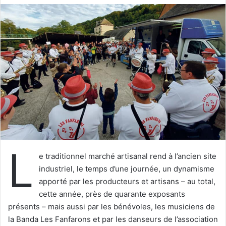
o
y
e
r
u
n
c
o
u
r
r
i
L
e
e traditionnel marché artisanal rend à l’ancien site
l
industriel, le temps d’une journée, un dynamisme
apporté par les producteurs et artisans – au total,
cette année, près de quarante exposants
présents – mais aussi par les bénévoles, les musiciens de
la Banda Les Fanfarons et par les danseurs de l’association