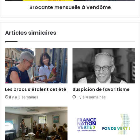
.
m
Brocante mensuelle à Vendôme
m
e
a
n
i
s
s
u
Articles similaires
p
e
a
l
s
l
q
e
u
à
e
V
!
e
n
d
Les brocs s’étalent cet été
Suspicion de favoritisme
ô
il y a 3 semaines
il y a 4 semaines
m
e