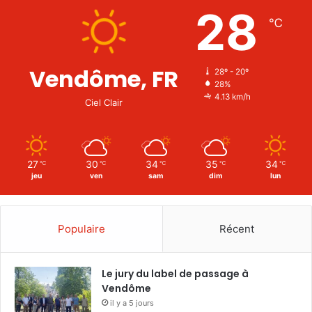
28
℃
Vendôme, FR
28º - 20º
28%
4.13 km/h
Ciel Clair
27
30
34
35
34
℃
℃
℃
℃
℃
jeu
ven
sam
dim
lun
Populaire
Récent
Le jury du label de passage à
Vendôme
il y a 5 jours