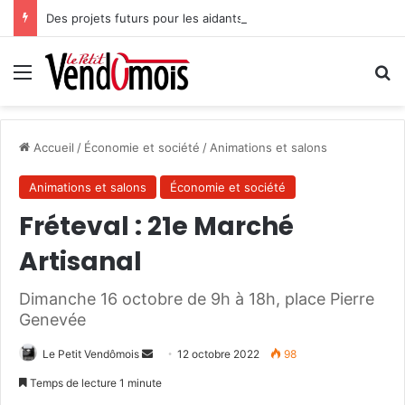
Des projets futurs pour les aidants
Menu
R
Accueil
/
Économie et société
/
Animations et salons
Animations et salons
Économie et société
Fréteval : 21e Marché
Artisanal
Dimanche 16 octobre de 9h à 18h, place Pierre
Genevée
Le Petit Vendômois
E
12 octobre 2022
98
n
Temps de lecture 1 minute
v