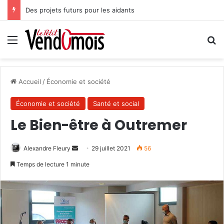
Des projets futurs pour les aidants
Menu
R
Accueil
/
Économie et société
Économie et société
Santé et social
Le Bien-être à Outremer
Alexandre Fleury
E
29 juillet 2021
56
n
Temps de lecture 1 minute
v
o
y
e
r