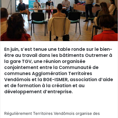
u
n
c
o
u
r
r
En juin, s’est tenue une table ronde sur le bien-
i
être au travail dans les bâtiments Outremer à
e
la gare TGV, une réunion organisée
l
conjointement entre la Communauté de
communes Agglomération Territoires
Vendômois et la BGE-ISMER, association d’aide
et de formation à la création et au
développement d’entreprise.
Régulièrement Territoires Vendômois organise des