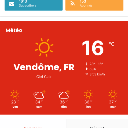
1613
153
Subscribers
Abonnés
Météo
16
℃
Vendôme, FR
28º - 16º
63%
3.53 km/h
Ciel Clair
28
34
36
36
37
℃
℃
℃
℃
℃
ven
sam
dim
lun
mar