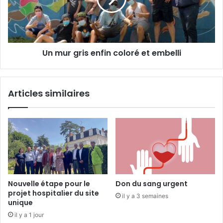
r
o
g
u
r
v
i
e
s
Un mur gris enfin coloré et embelli
r
e
t
n
a
f
u
i
Articles similaires
l
n
y
c
c
o
é
l
e
o
R
r
o
é
n
e
s
t
Nouvelle étape pour le
Don du sang urgent
a
e
projet hospitalier du site
il y a 3 semaines
r
m
unique
d
b
il y a 1 jour
e