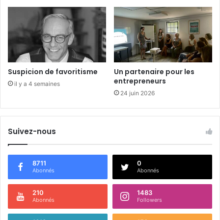
l
l
i
Suspicion de favoritisme
Un partenaire pour les
entrepreneurs
il y a 4 semaines
24 juin 2026
Suivez-nous
8711
0
Abonnés
Abonnés
210
1483
Abonnés
Followers