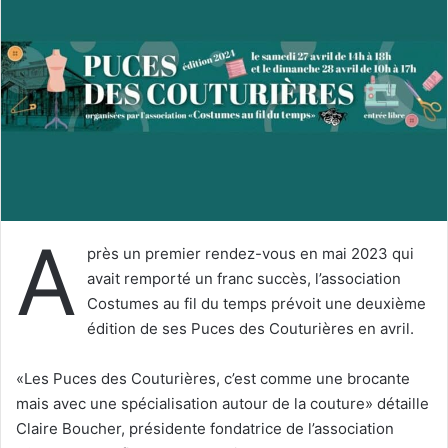
e
r
u
n
c
o
u
r
r
i
A
e
près un premier rendez-vous en mai 2023 qui
l
avait remporté un franc succès, l’association
Costumes au fil du temps prévoit une deuxième
édition de ses Puces des Couturières en avril.
«Les Puces des Couturières, c’est comme une brocante
mais avec une spécialisation autour de la couture» détaille
Claire Boucher, présidente fondatrice de l’association