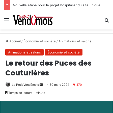
Nouvelle étape pour le projet hospitalier du site unique
Menu
R
Accueil
/
Économie et société
/
Animations et salons
Animations et salons
Économie et société
Le retour des Puces des
Couturières
Le Petit Vendômois
E
30 mars 2024
470
n
Temps de lecture 1 minute
v
o
y