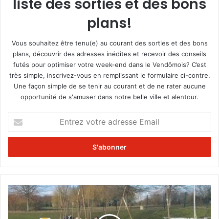
liste des sorties et des bons
plans!
Vous souhaitez être tenu(e) au courant des sorties et des bons
plans, découvrir des adresses inédites et recevoir des conseils
futés pour optimiser votre week-end dans le Vendômois? C’est
très simple, inscrivez-vous en remplissant le formulaire ci-contre.
Une façon simple de se tenir au courant et de ne rater aucune
opportunité de s'amuser dans notre belle ville et alentour.
E
n
t
r
e
z
v
o
L
t
’
r
e