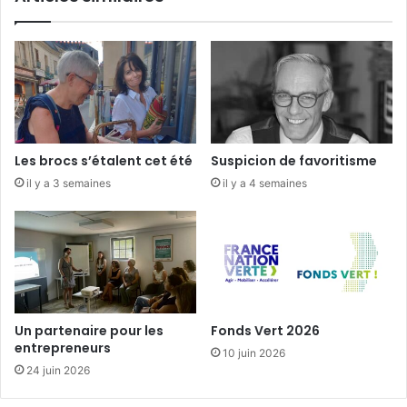
p
n
l
t
u
-
s
V
e
r
n
a
c
i
o
n
Les brocs s’étalent cet été
Suspicion de favoritisme
r
,
il y a 3 semaines
il y a 4 semaines
e
m
e
r
c
r
e
d
i
Un partenaire pour les
Fonds Vert 2026
1
entrepreneurs
10 juin 2026
e
24 juin 2026
r
m