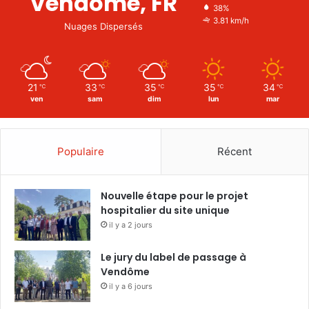
Vendôme, FR
38%
3.81 km/h
Nuages Dispersés
21
33
35
35
34
℃
℃
℃
℃
℃
ven
sam
dim
lun
mar
Populaire
Récent
Nouvelle étape pour le projet
hospitalier du site unique
il y a 2 jours
Le jury du label de passage à
Vendôme
il y a 6 jours