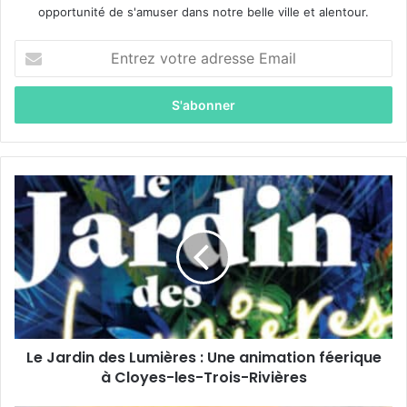
opportunité de s'amuser dans notre belle ville et alentour.
E
n
t
r
e
z
v
o
L
t
e
r
J
e
a
a
r
d
d
r
i
e
n
s
d
s
Le Jardin des Lumières : Une animation féerique
e
e
à Cloyes-les-Trois-Rivières
s
E
L