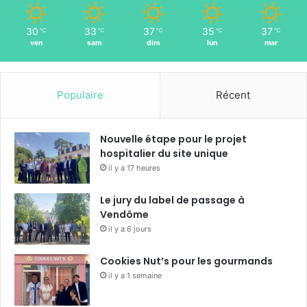
r
o
30
33
37
35
37
℃
℃
℃
℃
℃
i
ven
sam
dim
lun
mar
s
é
»
à
Populaire
Récent
V
e
n
Nouvelle étape pour le projet
d
hospitalier du site unique
ô
il y a 17 heures
m
e
Le jury du label de passage à
Vendôme
il y a 6 jours
Cookies Nut’s pour les gourmands
il y a 1 semaine