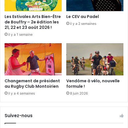
a
e
M
r
u
Les Estivales Arts Bien-Être
Le CEV au Padel
i
s
de Bouffry – 2e édition les
il y a 2 semaines
q
i
21, 22 et 23 août 2026 !
u
q
il y a 1 semaine
e
u
à
e
C
e
l
n
o
V
y
e
e
n
s
d
Changement de président
Vendôme à vélo, nouvelle
-
ô
au Rugby Club Montoirien
formule !
l
m
il y a 4 semaines
8 juin 2026
e
o
s
i
-
s
T
«
Suivez-nous
r
A
o
u