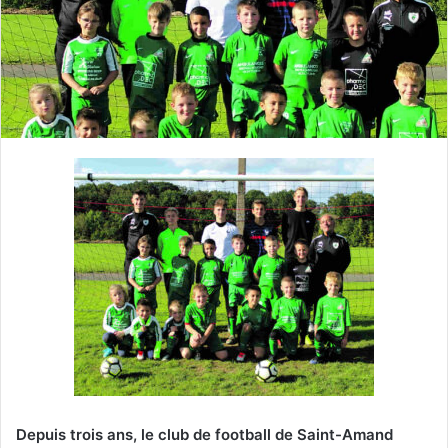
e
r
u
n
c
o
u
r
r
i
e
l
Depuis trois ans, le club de football de Saint-Amand