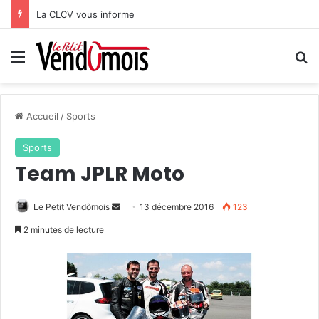
La CLCV vous informe
Menu
R
Accueil
/
Sports
Sports
Team JPLR Moto
Le Petit Vendômois
E
13 décembre 2016
123
n
2 minutes de lecture
v
o
y
e
r