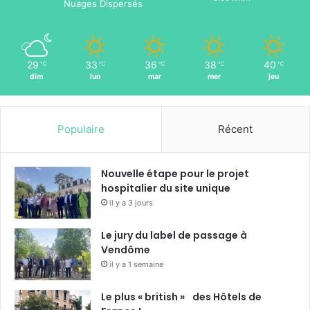
Nuages Dispersés
29
33
36
38
40
℃
℃
℃
℃
℃
dim
lun
mar
mer
jeu
Populaire
Récent
Nouvelle étape pour le projet
hospitalier du site unique
il y a 3 jours
Le jury du label de passage à
Vendôme
il y a 1 semaine
Le plus « british » des Hôtels de