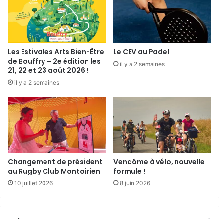
u
e
d
’
a
Les Estivales Arts Bien-Être
Le CEV au Padel
t
de Bouffry – 2e édition les
il y a 2 semaines
h
21, 22 et 23 août 2026 !
l
il y a 2 semaines
é
t
i
s
m
e
C
e
Changement de président
Vendôme à vélo, nouvelle
n
au Rugby Club Montoirien
formule !
t
10 juillet 2026
8 juin 2026
r
e
-