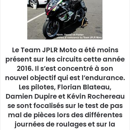
u
n
c
o
u
r
r
Le Team JPLR Moto a été moins
i
présent sur les circuits cette année
e
l
2016. Il s’est concentré à son
nouvel objectif qui est l’endurance.
Les pilotes, Florian Blateau,
Damien Dupire et Kévin Rochereau
se sont focalisés sur le test de pas
mal de pièces lors des différentes
journées de roulages et sur la