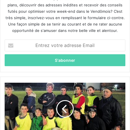
plans, découvrir des adresses inédites et recevoir des conseils
futés pour optimiser votre week-end dans le Vendômois? C’est
très simple, inscrivez-vous en remplissant le formulaire ci-contre.
Une façon simple de se tenir au courant et de ne rater aucune
opportunité de s'amuser dans notre belle ville et alentour.
E
n
t
r
e
z
v
o
R
t
u
r
g
e
b
a
y
d
C
r
l
e
u