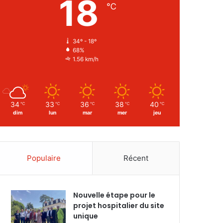
18
℃
34º - 18º
68%
1.56 km/h
34
33
36
38
40
℃
℃
℃
℃
℃
dim
lun
mar
mer
jeu
Populaire
Récent
Nouvelle étape pour le
projet hospitalier du site
unique