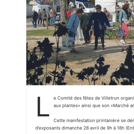
r
r
i
e
l
L
e Comité des fêtes de Villetrun organ
aux plantes» ainsi que son «Marché art
Cette manifestation printanière se dé
d’exposants dimanche 28 avril de 9h à 18h (Ent