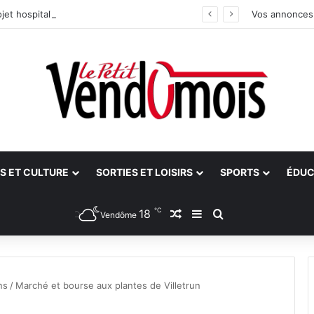
jet hospitalier du site unique
Vos annonces
S ET CULTURE
SORTIES ET LOISIRS
SPORTS
ÉDUC
℃
18
Article Aléatoire
Sidebar (barre latéra
Rechercher
Vendôme
ns
/
Marché et bourse aux plantes de Villetrun