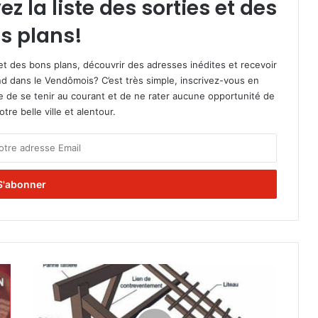
 la liste des sorties et des
s plans!
et des bons plans, découvrir des adresses inédites et recevoir
d dans le Vendômois? C’est très simple, inscrivez-vous en
le de se tenir au courant et de ne rater aucune opportunité de
re belle ville et alentour.
I
s
o
l