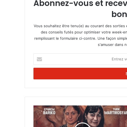
Abonnez-vous et recevez
bon
Vous souhaitez être tenu(e) au courant des sorties 
des conseils futés pour optimiser votre week-en
remplissant le formulaire ci-contre. Une façon simp
s'amuser dans not
E
n
t
r
e
z
v
o
t
M
r
a
e
t
a
c