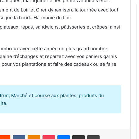
céramiques, maroquinerie, les petites ardoises etc…
ement de Loir et Cher dynamisera la journée avec tout
i que la banda Harmonie du Loir.
plateaux-repas, sandwichs, pâtisseries et crêpes, ainsi
 nombreux avec cette année un plus grand nombre
pleine d’échanges et repartez avec vos paniers garnis
 pour vos plantations et faire des cadeaux ou se faire
etrun, Marché et bourse aux plantes, produits du
ite.
Reddit
VKontakte
Odnoklassniki
Pocket
Messenger
Partager par email
Imprimer