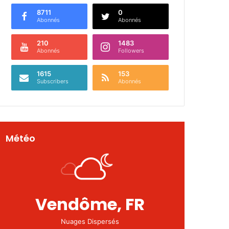
8711
0
Abonnés
Abonnés
210
1483
Abonnés
Followers
1615
153
Subscribers
Abonnés
Météo
Vendôme, FR
Nuages Dispersés