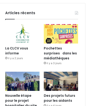
Articles récents
La CLCV vous
Pochettes
informe
surprises dans les
médiathèques
il y a 2 jours
il y a 3 jours
Nouvelle étape
Des projets futurs
pour le projet
pour les aidants
hospitalier du site
il y a 4 jours