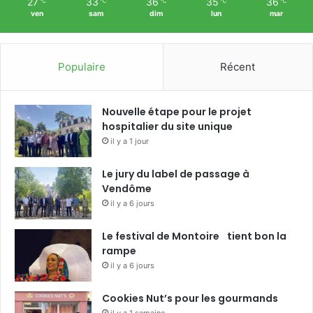
27
33
36
35
36
℃
℃
℃
℃
℃
ven
sam
dim
lun
mar
Populaire
Récent
Nouvelle étape pour le projet
hospitalier du site unique
il y a 1 jour
Le jury du label de passage à
Vendôme
il y a 6 jours
Le festival de Montoire tient bon la
rampe
il y a 6 jours
Cookies Nut’s pour les gourmands
il y a 1 semaine