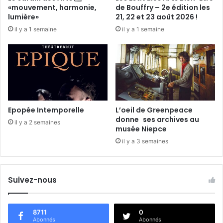
A
«mouvement, harmonie,
de Bouffry – 2e édition les
l
lumière»
21, 22 et 23 août 2026 !
i
il y a 1 semaine
il y a 1 semaine
J
a
j
a
…
Epopée Intemporelle
L’oeil de Greenpeace
donne ses archives au
il y a 2 semaines
musée Niepce
il y a 3 semaines
Suivez-nous
8711
0
Abonnés
Abonnés