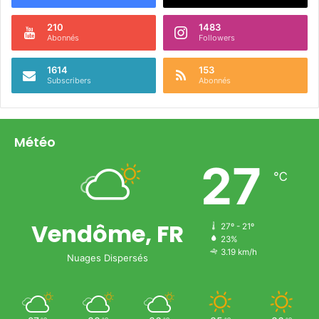
210
1483
Abonnés
Followers
1614
153
Subscribers
Abonnés
Météo
27
℃
Vendôme, FR
27º - 21º
23%
3.19 km/h
Nuages Dispersés