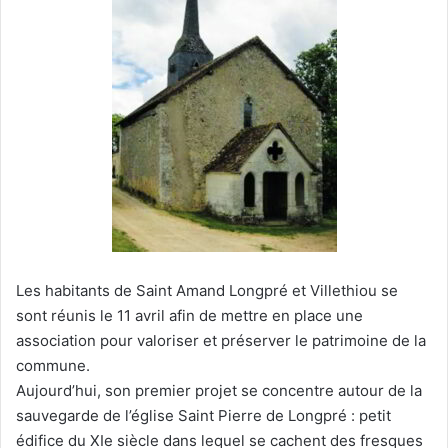
e
r
u
n
c
o
u
r
r
i
e
l
Les habitants de Saint Amand Longpré et Villethiou se
sont réunis le 11 avril afin de mettre en place une
association pour valoriser et préserver le patrimoine de la
commune.
Aujourd’hui, son premier projet se concentre autour de la
sauvegarde de l’église Saint Pierre de Longpré : petit
édifice du XIe siècle dans lequel se cachent des fresques