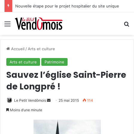
Nouvelle étape pour le projet hospitalier du site unique
Menu
R
Accueil
/
Arts et culture
Arts et culture
Patrimoine
Sauvez l’église Saint-Pierre
de Longpré !
Le Petit Vendômois
E
25 mai 2015
114
n
Moins d’une minute
v
o
y