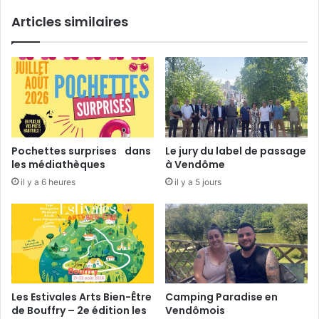
i
e
Articles similaires
l
e
l
t
e
g
s
o
à
u
l
r
’
m
u
a
n
n
Pochettes surprises dans
Le jury du label de passage
i
d
les médiathèques
à Vendôme
s
e
il y a 6 heures
il y a 5 jours
s
c
o
h
n
e
z
R
o
n
s
Les Estivales Arts Bien-Être
Camping Paradise en
a
de Bouffry – 2e édition les
Vendômois