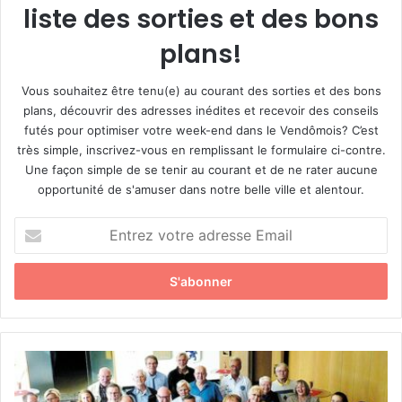
liste des sorties et des bons
plans!
Vous souhaitez être tenu(e) au courant des sorties et des bons
plans, découvrir des adresses inédites et recevoir des conseils
futés pour optimiser votre week-end dans le Vendômois? C’est
très simple, inscrivez-vous en remplissant le formulaire ci-contre.
Une façon simple de se tenir au courant et de ne rater aucune
opportunité de s'amuser dans notre belle ville et alentour.
E
n
t
r
e
z
v
o
V
t
e
r
n