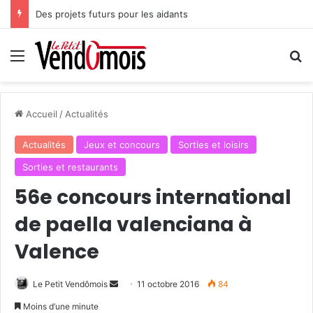
Des projets futurs pour les aidants
Menu
R
Accueil
/
Actualités
Actualités
Jeux et concours
Sorties et loisirs
Sorties et restaurants
56e concours international
de paella valenciana à
Valence
Le Petit Vendômois
E
11 octobre 2016
84
n
Moins d’une minute