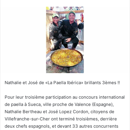
v
o
y
e
r
u
n
c
o
u
r
r
Nathalie et José de «La Paella Ibérica» brillants 3èmes !!
i
e
Pour leur troisième participation au concours international
l
de paella à Sueca, ville proche de Valence (Espagne),
Nathalie Bertheau et José Lopez Cordon, citoyens de
Villefranche-sur-Cher ont terminé troisièmes, derrière
deux chefs espagnols, et devant 33 autres concurrents