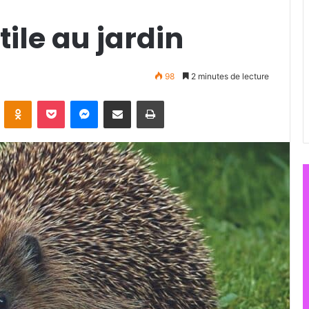
tile au jardin
98
2 minutes de lecture
ontakte
Odnoklassniki
Pocket
Messenger
Partager par email
Imprimer