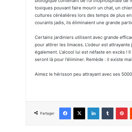
biologique contenant de l’orthophosphate de fe
toxiques pouvant faire mourir un chat, un chie
cultures céréalières lors des temps de plus en 
courants jadis, ils éliminaient une grande part
Certains jardiniers utilisent avec grande effi
pour attirer les limaces. L’odeur est attrayant
également. L’alcool lui est néfaste en excès ! I
seront là pour l’éliminer. Remède : il existe m
Aimez le hérisson peu attrayant avec ses 5000
Facebook
X
Linkedin
Tumblr
Pinterest
Partager