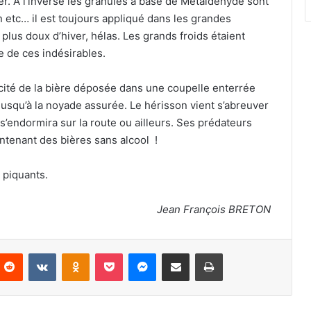
r. A l’inverse les granulés à base de Métaldéhyde sont
n etc… il est toujours appliqué dans les grandes
plus doux d’hiver, hélas. Les grands froids étaient
ie de ces indésirables.
cacité de la bière déposée dans une coupelle enterrée
e jusqu’à la noyade assurée. Le hérisson vient s’abreuver
l s’endormira sur la route ou ailleurs. Ses prédateurs
aintenant des bières sans alcool !
 piquants.
Jean François BRETON
Reddit
VKontakte
Odnoklassniki
Pocket
Messenger
Partager par email
Imprimer