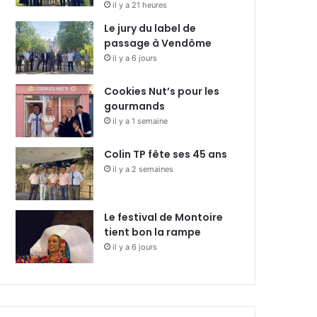
il y a 21 heures
Le jury du label de
passage à Vendôme
il y a 6 jours
Cookies Nut’s pour les
gourmands
il y a 1 semaine
Colin TP fête ses 45 ans
il y a 2 semaines
Le festival de Montoire
tient bon la rampe
il y a 6 jours