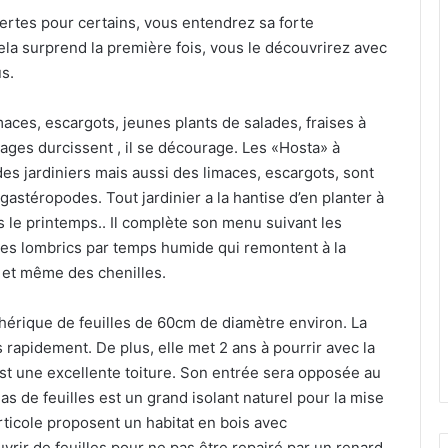
ertes pour certains, vous entendrez sa forte
Cela surprend la première fois, vous le découvrirez avec
s.
maces, escargots, jeunes plants de salades, fraises à
lages durcissent , il se décourage. Les «Hosta» à
des jardiniers mais aussi des limaces, escargots, sont
gastéropodes. Tout jardinier a la hantise d’en planter à
 le printemps.. Il complète son menu suivant les
des lombrics par temps humide qui remontent à la
s et même des chenilles.
phérique de feuilles de 60cm de diamètre environ. La
us rapidement. De plus, elle met 2 ans à pourrir avec la
’est une excellente toiture. Son entrée sera opposée au
as de feuilles est un grand isolant naturel pour la mise
rticole proposent un habitat en bois avec
uvrir de feuilles pour ne pas être repairé par un renard