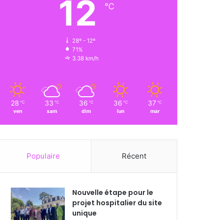
12
℃
28º - 12º
71%
3.38 km/h
28
33
36
36
37
℃
℃
℃
℃
℃
ven
sam
dim
lun
mar
Populaire
Récent
Nouvelle étape pour le
projet hospitalier du site
unique