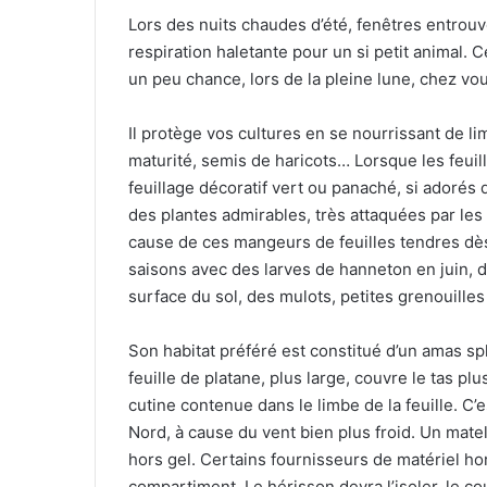
Lors des nuits chaudes d’été, fenêtres entrouv
respiration haletante pour un si petit animal. 
un peu chance, lors de la pleine lune, chez vou
Il protège vos cultures en se nourrissant de li
maturité, semis de haricots… Lorsque les feuil
feuillage décoratif vert ou panaché, si adorés 
des plantes admirables, très attaquées par les 
cause de ces mangeurs de feuilles tendres dès
saisons avec des larves de hanneton en juin, 
surface du sol, des mulots, petites grenouille
Son habitat préféré est constitué d’un amas s
feuille de platane, plus large, couvre le tas pl
cutine contenue dans le limbe de la feuille. C
Nord, à cause du vent bien plus froid. Un matel
hors gel. Certains fournisseurs de matériel ho
compartiment. Le hérisson devra l’isoler, le co