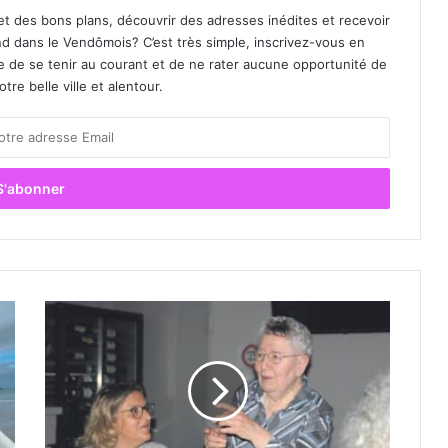
et des bons plans, découvrir des adresses inédites et recevoir
d dans le Vendômois? C’est très simple, inscrivez-vous en
le de se tenir au courant et de ne rater aucune opportunité de
re belle ville et alentour.
L
’
a
u
r
e
v