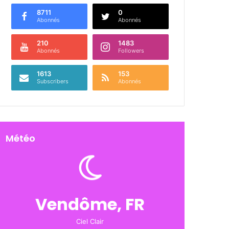
8711
0
Abonnés
Abonnés
210
1483
Abonnés
Followers
1613
153
Subscribers
Abonnés
Météo
Vendôme, FR
Ciel Clair