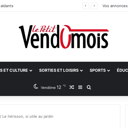
 aidants
Vos annonces
S ET CULTURE
SORTIES ET LOISIRS
SPORTS
ÉDUC
℃
12
Article Aléatoire
Sidebar (barre latéra
Rechercher
Vendôme
/
Le hérisson, si utile au jardin