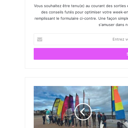
Vous souhaitez être tenu(e) au courant des sorties 
des conseils futés pour optimiser votre week-en
remplissant le formulaire ci-contre. Une façon simp
s'amuser dans not
E
n
t
r
e
z
v
o
t
N
r
é
e
o
a
v
d
e
r
n
e
t
s