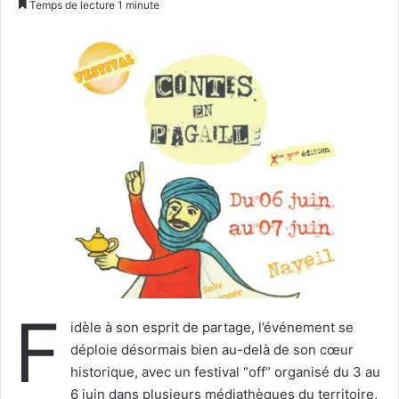
Temps de lecture 1 minute
v
o
y
e
r
u
n
c
o
u
r
r
i
e
F
l
idèle à son esprit de partage, l’événement se
déploie désormais bien au-delà de son cœur
historique, avec un festival “off” organisé du 3 au
6 juin dans plusieurs médiathèques du territoire,