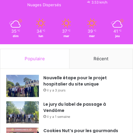
3.53 km/h
Nuages Dispersés
35
34
37
39
41
℃
℃
℃
℃
℃
dim
lun
mar
mer
jeu
Populaire
Récent
Nouvelle étape pour le projet
hospitalier du site unique
il y a 3 jours
Le jury du label de passage à
Vendôme
il y a 1 semaine
Cookies Nut’s pour les gourmands