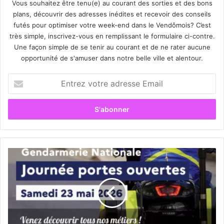
Vous souhaitez être tenu(e) au courant des sorties et des bons
plans, découvrir des adresses inédites et recevoir des conseils
futés pour optimiser votre week-end dans le Vendômois? C’est
très simple, inscrivez-vous en remplissant le formulaire ci-contre.
Une façon simple de se tenir au courant et de ne rater aucune
opportunité de s'amuser dans notre belle ville et alentour.
E
n
t
r
e
z
v
o
J
t
o
r
u
e
r
a
n
d
é
r
e