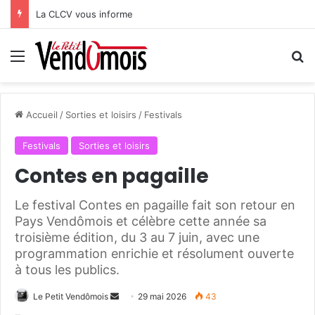
La CLCV vous informe
Menu
R
Accueil
/
Sorties et loisirs
/
Festivals
Festivals
Sorties et loisirs
Contes en pagaille
Le festival Contes en pagaille fait son retour en
Pays Vendômois et célèbre cette année sa
troisième édition, du 3 au 7 juin, avec une
programmation enrichie et résolument ouverte
à tous les publics.
Le Petit Vendômois
E
29 mai 2026
43
n