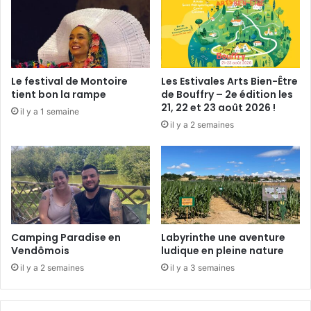
a
l
r
i
m
p
e
p
r
e
Le festival de Montoire
Les Estivales Arts Bien-Être
i
a
tient bon la rampe
de Bouffry – 2e édition les
e
u
21, 22 et 23 août 2026 !
il y a 1 semaine
,
il y a 2 semaines
r
e
c
o
n
n
u
s
Camping Paradise en
Labyrinthe une aventure
«
Vendômois
ludique en pleine nature
J
il y a 2 semaines
il y a 3 semaines
u
s
t