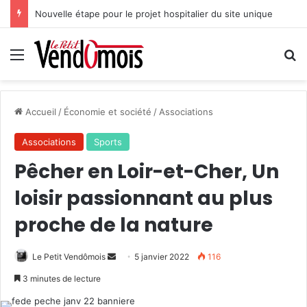
Nouvelle étape pour le projet hospitalier du site unique
Menu
R
Accueil
/
Économie et société
/
Associations
Associations
Sports
Pêcher en Loir-et-Cher, Un
loisir passionnant au plus
proche de la nature
Le Petit Vendômois
E
5 janvier 2022
116
n
3 minutes de lecture
v
o