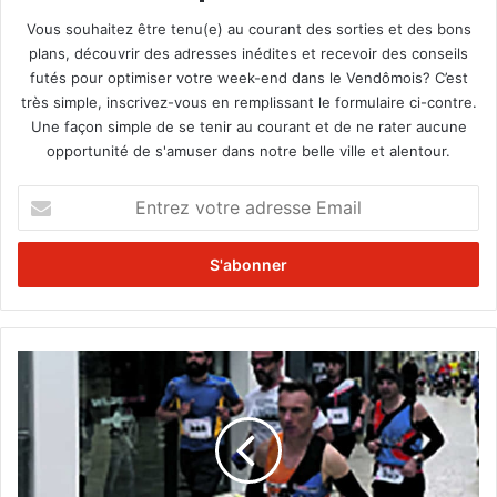
Vous souhaitez être tenu(e) au courant des sorties et des bons
plans, découvrir des adresses inédites et recevoir des conseils
futés pour optimiser votre week-end dans le Vendômois? C’est
très simple, inscrivez-vous en remplissant le formulaire ci-contre.
Une façon simple de se tenir au courant et de ne rater aucune
opportunité de s'amuser dans notre belle ville et alentour.
E
n
t
r
e
z
v
o
L
t
e
r
s
e
F
a
o
d
u