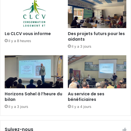
t
e
i
»
o
d
n
e
A
l
La CLCV vous informe
Des projets futurs pour les
N
’
aidants
il y a 8 heures
N
U
il y a 3 jours
U
S
L
V
E
H
E
a
n
d
i
s
Horizons Sahel à l’heure du
Au service de ses
p
bilan
bénéficiaires
o
il y a 3 jours
il y a 4 jours
r
t
Suivez-nous