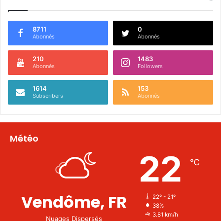
8711
0
Abonnés
Abonnés
210
1483
Abonnés
Followers
1614
153
Subscribers
Abonnés
Météo
22
℃
Vendôme, FR
22º - 21º
38%
3.81 km/h
Nuages Dispersés