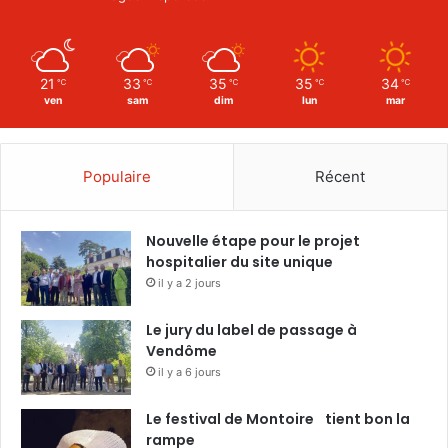
21
33
35
35
34
℃
℃
℃
℃
℃
ven
sam
dim
lun
mar
Populaire
Récent
Nouvelle étape pour le projet
hospitalier du site unique
il y a 2 jours
Le jury du label de passage à
Vendôme
il y a 6 jours
Le festival de Montoire tient bon la
rampe