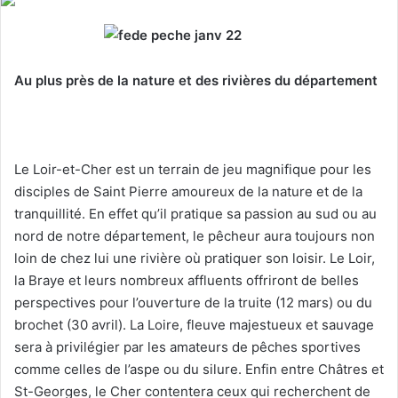
y
e
r
Au plus près de la nature et des rivières du département
u
n
c
o
Le Loir-et-Cher est un terrain de jeu magnifique pour les
u
disciples de Saint Pierre amoureux de la nature et de la
r
r
tranquillité. En effet qu’il pratique sa passion au sud ou au
i
nord de notre département, le pêcheur aura toujours non
e
loin de chez lui une rivière où pratiquer son loisir. Le Loir,
l
la Braye et leurs nombreux affluents offriront de belles
perspectives pour l’ouverture de la truite (12 mars) ou du
brochet (30 avril). La Loire, fleuve majestueux et sauvage
sera à privilégier par les amateurs de pêches sportives
comme celles de l’aspe ou du silure. Enfin entre Châtres et
St-Georges, le Cher contentera ceux qui recherchent de