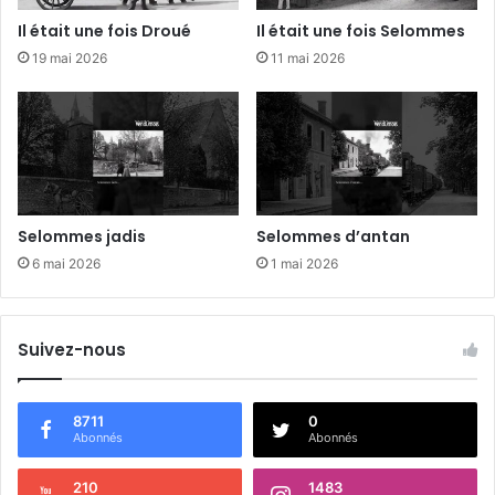
û
r
Il était une fois Droué
Il était une fois Selommes
t
…
19 mai 2026
11 mai 2026
.
Selommes jadis
Selommes d’antan
6 mai 2026
1 mai 2026
Suivez-nous
8711
0
Abonnés
Abonnés
210
1483