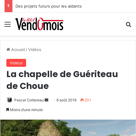
Des projets futurs pour les aidants
Menu
R
Accueil
/
Vidéos
Vidéos
La chapelle de Guériteau
de Choue
Pascal Cottereau
E
6 août 2016
201
n
Moins d’une minute
v
o
y