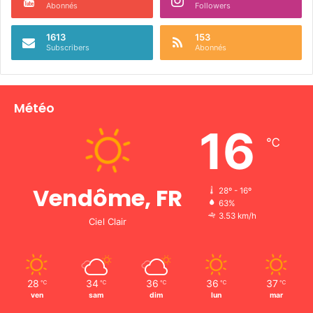
Abonnés
Followers
1613
153
Subscribers
Abonnés
Météo
16
℃
Vendôme, FR
28º - 16º
63%
3.53 km/h
Ciel Clair
28
34
36
36
37
℃
℃
℃
℃
℃
ven
sam
dim
lun
mar