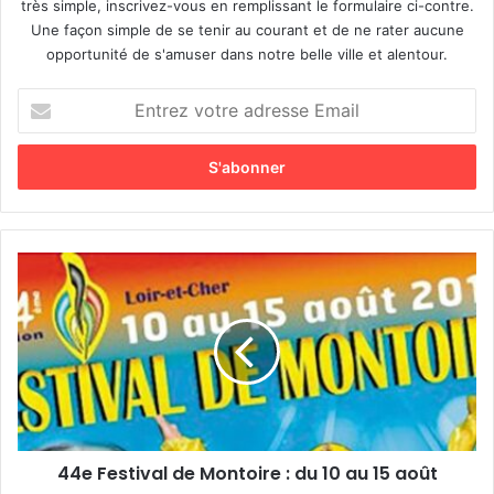
très simple, inscrivez-vous en remplissant le formulaire ci-contre.
Une façon simple de se tenir au courant et de ne rater aucune
opportunité de s'amuser dans notre belle ville et alentour.
E
n
t
r
e
z
v
o
4
t
4
r
e
e
F
a
e
d
s
r
t
e
i
s
v
s
44e Festival de Montoire : du 10 au 15 août
a
e