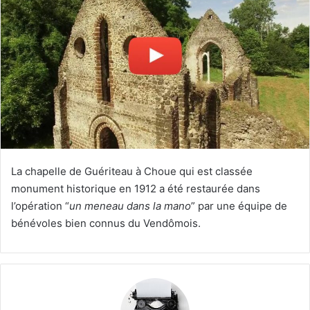
e
r
u
n
c
o
u
r
r
i
e
La chapelle de Guériteau à Choue qui est classée
l
monument historique en 1912 a été restaurée dans
l’opération “
un meneau dans la mano
” par une équipe de
bénévoles bien connus du Vendômois.