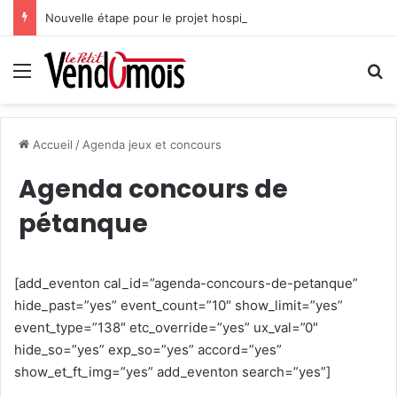
Nouvelle étape pour le projet hospitalier du site unique
Menu
R
Accueil
/
Agenda jeux et concours
Agenda concours de
pétanque
[add_eventon cal_id=”agenda-concours-de-petanque”
hide_past=”yes” event_count=”10″ show_limit=”yes”
event_type=”138″ etc_override=”yes” ux_val=”0″
hide_so=”yes” exp_so=”yes” accord=”yes”
show_et_ft_img=”yes” add_eventon search=”yes”]