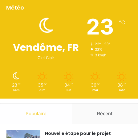
Météo
23
℃
Vendôme, FR
23º - 23º
33%
3 km/h
Ciel Clair
23
35
34
36
38
℃
℃
℃
℃
℃
sam
dim
lun
mar
mer
Populaire
Récent
Nouvelle étape pour le projet