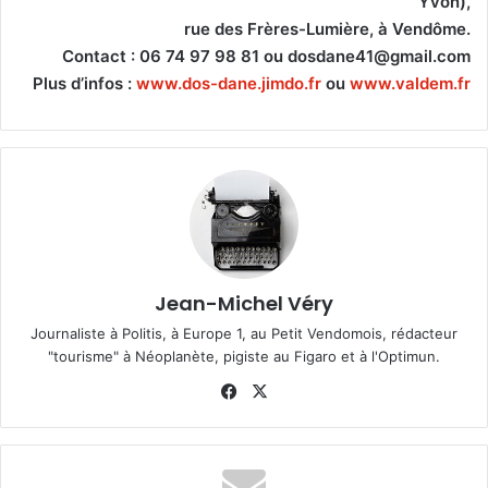
Yvon),
rue des Frères-Lumière, à Vendôme.
Contact : 06 74 97 98 81 ou dosdane41@gmail.com
Plus d’infos :
www.dos-dane.jimdo.fr
ou
www.valdem.fr
Jean-Michel Véry
Journaliste à Politis, à Europe 1, au Petit Vendomois, rédacteur
"tourisme" à Néoplanète, pigiste au Figaro et à l'Optimun.
Fa
X
ce
bo
ok