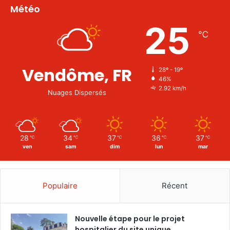
Météo
25
℃
Vendôme, FR
28º - 19º
46%
2.92 km/h
Nuages Dispersés
28
34
37
36
37
℃
℃
℃
℃
℃
ven
sam
dim
lun
mar
Populaire
Récent
Nouvelle étape pour le projet
hospitalier du site unique