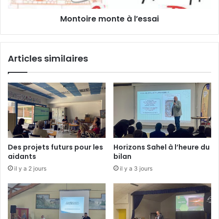
e
m
Montoire monte à l’essai
e
o
s
n
t
t
a
e
Articles similaires
r
à
r
l
i
’
v
e
é
s
e
s
a
i
Des projets futurs pour les
Horizons Sahel à l’heure du
aidants
bilan
il y a 2 jours
il y a 3 jours