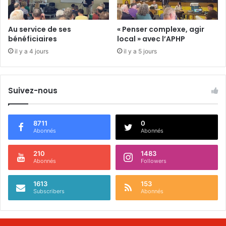
Au service de ses
« Penser complexe, agir
bénéficiaires
local » avec l’APHP
il y a 4 jours
il y a 5 jours
Suivez-nous
8711
0
Abonnés
Abonnés
210
1483
Abonnés
Followers
1613
153
Subscribers
Abonnés