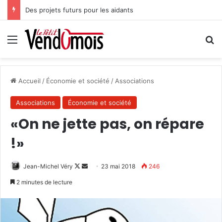
Des projets futurs pour les aidants
Menu
R
Accueil
/
Économie et société
/
Associations
Associations
Économie et société
«On ne jette pas, on répare
!»
Jean-Michel Véry
F
E
23 mai 2018
246
o
n
2 minutes de lecture
l
v
l
o
o
y