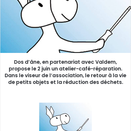
w
e
o
r
n
u
X
n
c
o
u
r
r
Dos d’âne, en partenariat avec Valdem,
i
propose le 2 juin un atelier-café-réparation.
e
Dans le viseur de l’association, le retour à la vie
l
de petits objets et la réduction des déchets.