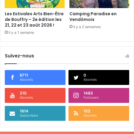
e
T
Les Estivales Arts Bien-Être
Camping Paradise en
o
de Bouffry – 2e édition les
Vendômois
u
21, 22 et 23 août 2026 !
il y a 2 semaines
r
il y a 1 semaine
C
y
c
Suivez-nous
l
i
s
t
8711
0
Abonnés
Abonnés
e
d
e
210
1483
Abonnés
Followers
L
o
1614
153
i
Subscribers
Abonnés
r
-
e