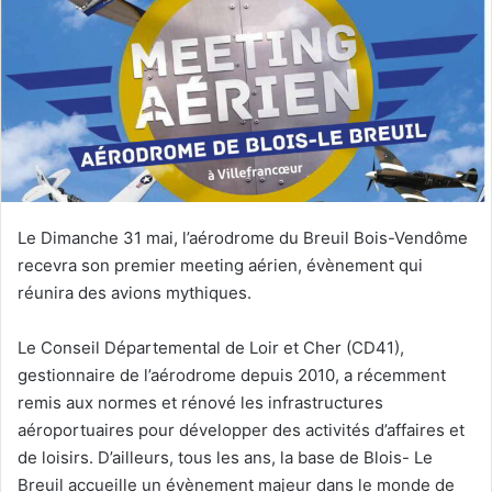
y
e
r
u
n
c
o
u
r
Le Dimanche 31 mai, l’aérodrome du Breuil Bois-Vendôme
r
recevra son premier meeting aérien, évènement qui
i
réunira des avions mythiques.
e
l
Le Conseil Départemental de Loir et Cher (CD41),
gestionnaire de l’aérodrome depuis 2010, a récemment
remis aux normes et rénové les infrastructures
aéroportuaires pour développer des activités d’affaires et
de loisirs. D’ailleurs, tous les ans, la base de Blois- Le
Breuil accueille un évènement majeur dans le monde de