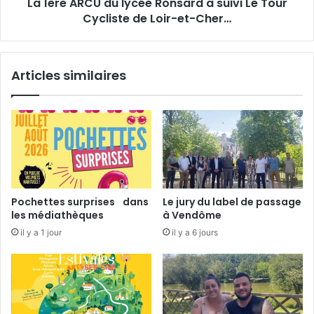
e
La 1ère ARCU du lycée Ronsard a suivi Le Tour
U
s
Cycliste de Loir-et-Cher…
d
5
u
0
l
a
y
Articles similaires
n
c
s
é
l
e
e
R
s
o
3
n
0
s
e
a
t
r
Pochettes surprises dans
Le jury du label de passage
3
d
les médiathèques
à Vendôme
1
a
il y a 1 jour
il y a 6 jours
m
s
a
u
i
i
v
i
L