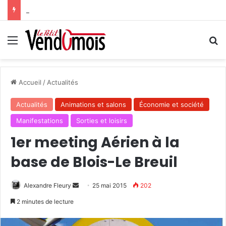
Des projets futurs pour les aidants
Menu
R
Accueil
/
Actualités
Actualités
Animations et salons
Économie et société
Manifestations
Sorties et loisirs
1er meeting Aérien à la
base de Blois-Le Breuil
Alexandre Fleury
E
25 mai 2015
202
n
2 minutes de lecture
v
o