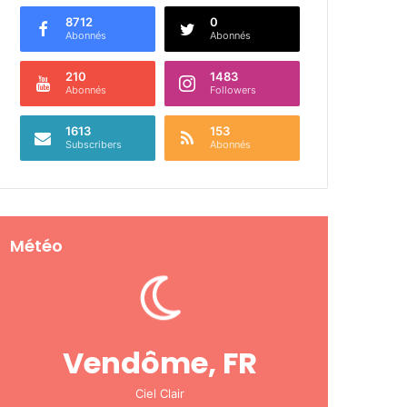
8712
0
Abonnés
Abonnés
210
1483
Abonnés
Followers
1613
153
Subscribers
Abonnés
Météo
Vendôme, FR
Ciel Clair