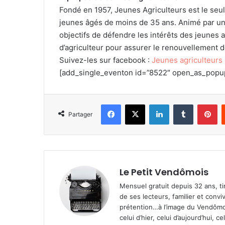
Fondé en 1957, Jeunes Agriculteurs est le se
jeunes âgés de moins de 35 ans. Animé par un es
objectifs de défendre les intérêts des jeunes a
d’agriculteur pour assurer le renouvellement d
Suivez-les sur facebook :
Jeunes agriculteurs
[add_single_eventon id=”8522″ open_as_popu
Facebook
X
Linkedin
Tumblr
Pinterest
Partager
Le Petit Vendômois
Mensuel gratuit depuis 32 ans, t
de ses lecteurs, familier et convi
prétention…à l’image du Vendômoi
celui d’hier, celui d’aujourd’hui,