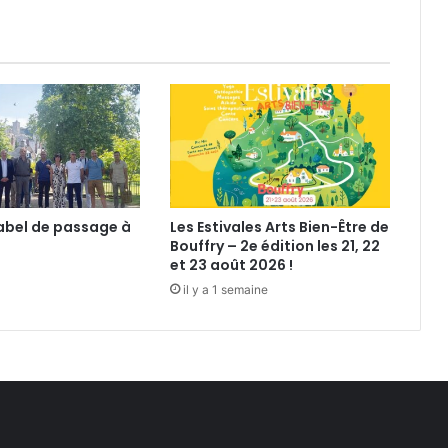
v
i
t
é
a
u
C
a
d
r
 label de passage à
Les Estivales Arts Bien-Être de
e
Bouffry – 2e édition les 21, 22
V
et 23 août 2026 !
e
il y a 1 semaine
r
t