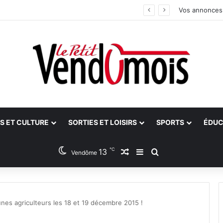
 bilan
Vos annonces
S ET CULTURE
SORTIES ET LOISIRS
SPORTS
ÉDUC
℃
13
Article Aléatoire
Sidebar (barre latéra
Rechercher
Vendôme
nes agriculteurs les 18 et 19 décembre 2015 !