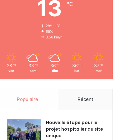
13
℃
28º - 13º
65%
3.56 km/h
28
33
36
36
37
℃
℃
℃
℃
℃
ven
sam
dim
lun
mar
Populaire
Récent
Nouvelle étape pour le
projet hospitalier du site
unique