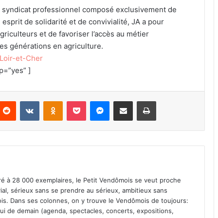
ul syndicat professionnel composé exclusivement de
prit de solidarité et de convivialité, JA a pour
griculteurs et de favoriser l’accès au métier
es générations en agriculture.
 Loir-et-Cher
p=”yes” ]
Reddit
VKontakte
Odnoklassniki
Pocket
Messenger
Partager par email
Imprimer
iré à 28 000 exemplaires, le Petit Vendômois se veut proche
vial, sérieux sans se prendre au sérieux, ambitieux sans
s. Dans ses colonnes, on y trouve le Vendômois de toujours:
 celui de demain (agenda, spectacles, concerts, expositions,