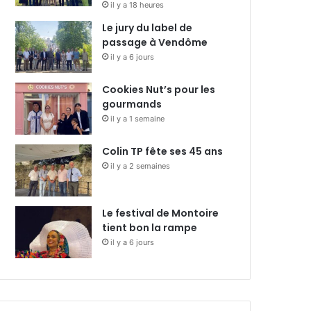
il y a 18 heures
Le jury du label de
passage à Vendôme
il y a 6 jours
Cookies Nut’s pour les
gourmands
il y a 1 semaine
Colin TP fête ses 45 ans
il y a 2 semaines
Le festival de Montoire
tient bon la rampe
il y a 6 jours