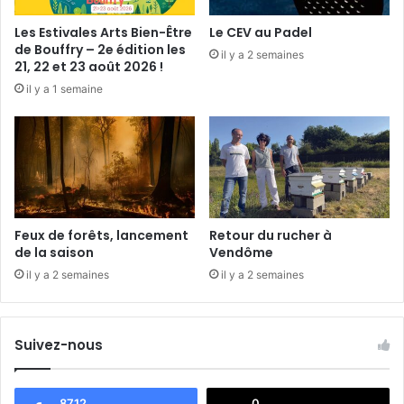
e
t
«
d
Les Estivales Arts Bien-Être
Le CEV au Padel
Q
a
de Bouffry – 2e édition les
il y a 2 semaines
u
n
21, 22 et 23 août 2026 !
i
s
il y a 1 semaine
e
l
s
e
t
M
p
o
h
n
o
d
t
e
o
Feux de forêts, lancement
Retour du rucher à
g
de la saison
Vendôme
r
il y a 2 semaines
il y a 2 semaines
a
p
h
e
Suivez-nous
?
»
8712
0