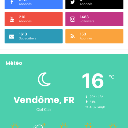
Abonnés
Abonnés
210
1483
Abonnés
Followers
1613
153
Subscribers
Abonnés
Météo
16
℃
Vendôme, FR
29º - 13º
51%
4.37 km/h
Ciel Clair