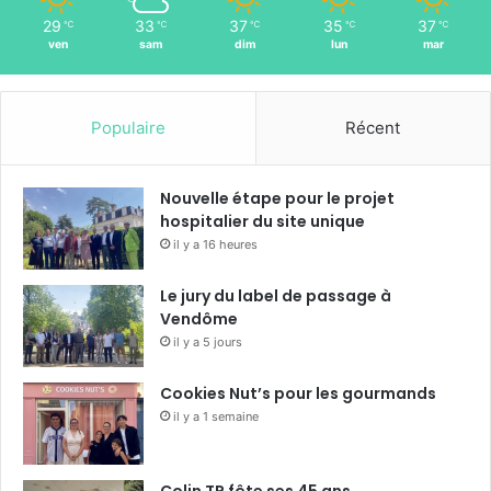
29
33
37
35
37
℃
℃
℃
℃
℃
ven
sam
dim
lun
mar
Populaire
Récent
Nouvelle étape pour le projet
hospitalier du site unique
il y a 16 heures
Le jury du label de passage à
Vendôme
il y a 5 jours
Cookies Nut’s pour les gourmands
il y a 1 semaine