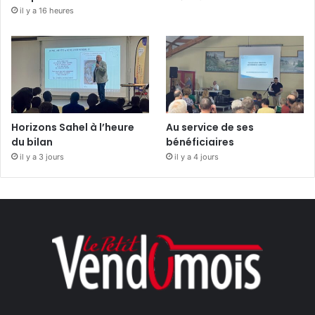
il y a 16 heures
Horizons Sahel à l’heure
Au service de ses
du bilan
bénéficiaires
il y a 3 jours
il y a 4 jours