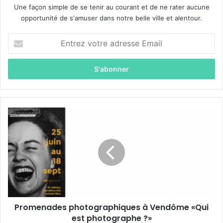
Une façon simple de se tenir au courant et de ne rater aucune
opportunité de s'amuser dans notre belle ville et alentour.
E
n
t
r
e
z
v
o
P
t
r
r
o
e
m
a
e
d
n
r
a
e
d
s
e
s
Promenades photographiques à Vendôme «Qui
s
e
est photographe ?»
p