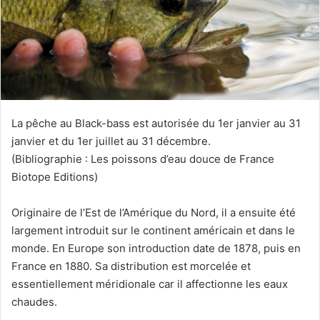
u
n
c
o
u
r
r
La pêche au Black-bass est autorisée du 1er janvier au 31
i
janvier et du 1er juillet au 31 décembre.
e
(Bibliographie : Les poissons d’eau douce de France
l
Biotope Editions)
Originaire de l’Est de l’Amérique du Nord, il a ensuite été
largement introduit sur le continent américain et dans le
monde. En Europe son introduction date de 1878, puis en
France en 1880. Sa distribution est morcelée et
essentiellement méridionale car il affectionne les eaux
chaudes.