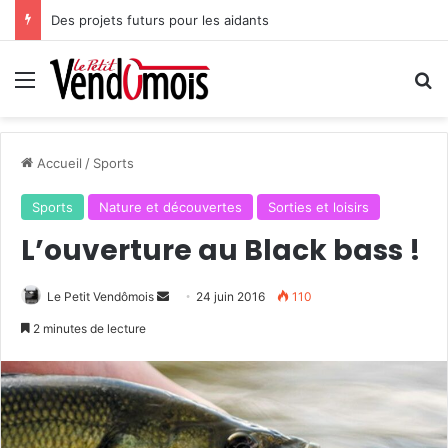
Des projets futurs pour les aidants
Menu
R
Accueil
/
Sports
Sports
Nature et découvertes
Sorties et loisirs
L’ouverture au Black bass !
Le Petit Vendômois
E
24 juin 2016
110
n
2 minutes de lecture
v
o
y
e
r