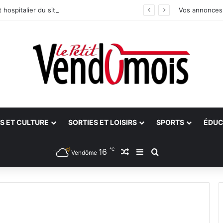
 hospitalier du site unique
Vos annonces
S ET CULTURE
SORTIES ET LOISIRS
SPORTS
ÉDUC
℃
16
Article Aléatoire
Sidebar (barre latéra
Rechercher
Vendôme