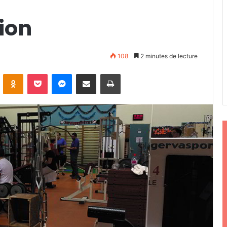
ion
108
2 minutes de lecture
ontakte
Odnoklassniki
Pocket
Messenger
Partager par email
Imprimer