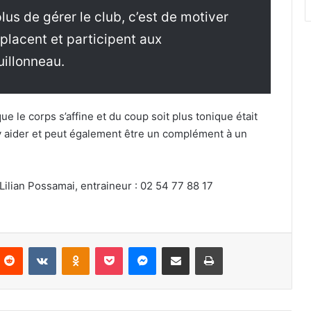
us de gérer le club, c’est de motiver
placent et participent aux
illonneau.
e le corps s’affine et du coup soit plus tonique était
y aider et peut également être un complément à un
Lilian Possamai, entraineur : 02 54 77 88 17
Reddit
VKontakte
Odnoklassniki
Pocket
Messenger
Partager par email
Imprimer