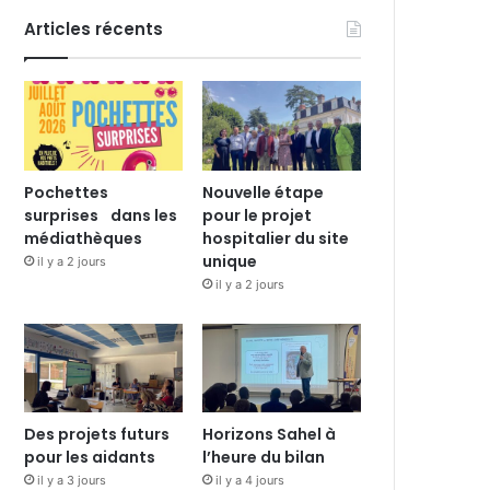
Articles récents
Pochettes
Nouvelle étape
surprises dans les
pour le projet
médiathèques
hospitalier du site
unique
il y a 2 jours
il y a 2 jours
Des projets futurs
Horizons Sahel à
pour les aidants
l’heure du bilan
il y a 3 jours
il y a 4 jours