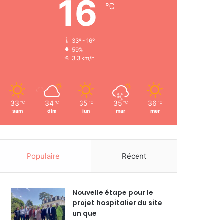
16
℃
33º - 16º
59%
3.3 km/h
33
34
35
35
36
℃
℃
℃
℃
℃
sam
dim
lun
mar
mer
Populaire
Récent
Nouvelle étape pour le
projet hospitalier du site
unique