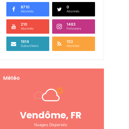
8710
0
Abonnés
Abonnés
210
1483
Abonnés
Followers
1614
153
Subscribers
Abonnés
Météo
Vendôme, FR
Nuages Dispersés