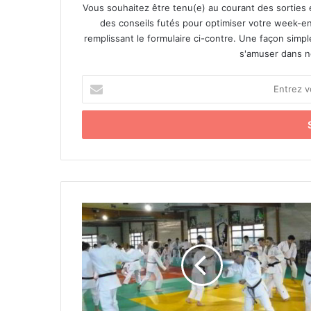
Vous souhaitez être tenu(e) au courant des sorties 
des conseils futés pour optimiser votre week-en
remplissant le formulaire ci-contre. Une façon simp
s'amuser dans not
E
n
t
r
e
z
v
o
t
L
r
’
e
U
a
S
d
V
r
J
e
u
s