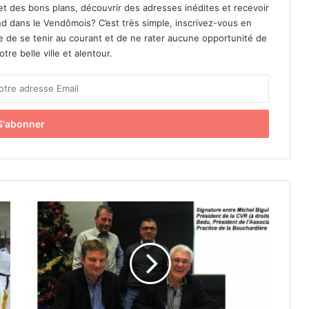
et des bons plans, découvrir des adresses inédites et recevoir
d dans le Vendômois? C’est très simple, inscrivez-vous en
le de se tenir au courant et de ne rater aucune opportunité de
re belle ville et alentour.
ç
a
v
a
p
u
s