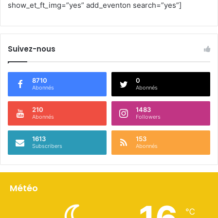
show_et_ft_img=”yes” add_eventon search=”yes”]
Suivez-nous
8710
0
Abonnés
Abonnés
210
1483
Abonnés
Followers
1613
153
Subscribers
Abonnés
Météo
℃