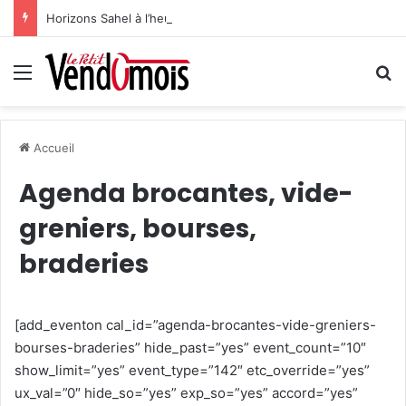
Horizons Sahel à l’heure du bilan
Menu
R
Accueil
Agenda brocantes, vide-
greniers, bourses,
braderies
[add_eventon cal_id=”agenda-brocantes-vide-greniers-
bourses-braderies” hide_past=”yes” event_count=”10″
show_limit=”yes” event_type=”142″ etc_override=”yes”
ux_val=”0″ hide_so=”yes” exp_so=”yes” accord=”yes”