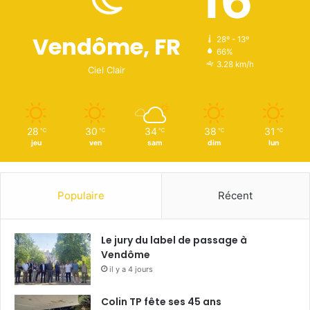
16
Vendôme, FR
28º - 13º
66%
3.28 km/h
Ciel Clair
28
30
34
38
31
℃
℃
℃
℃
℃
jeu
ven
sam
dim
lun
Populaire
Récent
Le jury du label de passage à
Vendôme
il y a 4 jours
Colin TP fête ses 45 ans