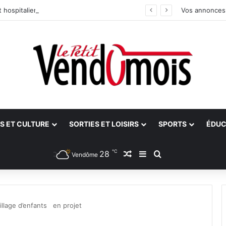
 hospitalier du site unique
Vos annonces
S ET CULTURE
SORTIES ET LOISIRS
SPORTS
ÉDUC
℃
28
Article Aléatoire
Sidebar (barre latéra
Rechercher
Vendôme
illage d’enfants en projet