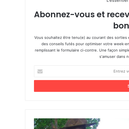
L'essentie
Abonnez-vous et recevez
bon
Vous souhaitez être tenu(e) au courant des sorties 
des conseils futés pour optimiser votre week-en
remplissant le formulaire ci-contre. Une façon simp
s'amuser dans not
E
n
t
r
e
z
v
o
t
D
r
é
e