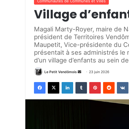
Communautés de Communes et Villes
Village d’enfan
Magali Marty-Royer, maire de Na
président de Territoires Vendôm
Maupetit, Vice-présidente du C
présentait à ses administrés le
d’un village d’enfants au sein 
Le Petit Vendômois
E
23 juin 2026
n
Facebook
X
Linkedin
Tumblr
Pinterest
Reddit
VK
v
o
y
e
r
u
n