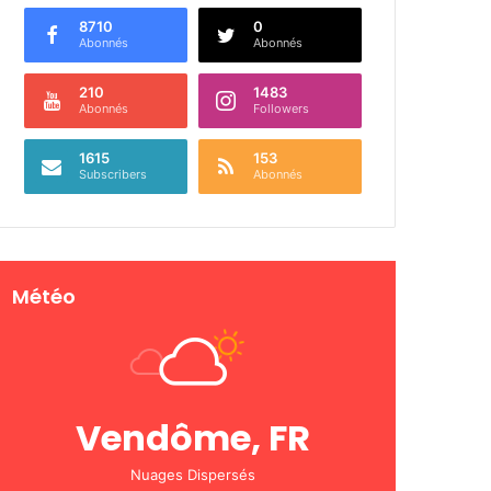
8710
0
Abonnés
Abonnés
210
1483
Abonnés
Followers
1615
153
Subscribers
Abonnés
Météo
Vendôme, FR
Nuages Dispersés