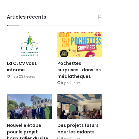
Articles récents
La CLCV vous
Pochettes
informe
surprises dans les
médiathèques
il y a 23 heures
il y a 2 jours
Nouvelle étape
Des projets futurs
pour le projet
pour les aidants
hospitalier du site
il y a 3 jours