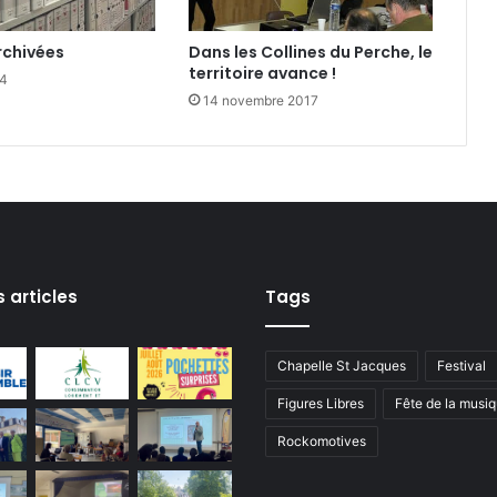
e
p
rchivées
Dans les Collines du Perche, le
r
territoire avance !
e
24
14 novembre 2017
n
e
u
r
s
s articles
Tags
Chapelle St Jacques
Festival
Figures Libres
Fête de la musi
Rockomotives