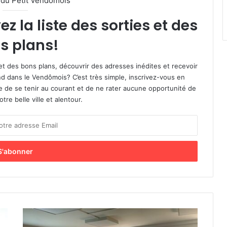
l du Petit Vendomois
 la liste des sorties et des
s plans!
et des bons plans, découvrir des adresses inédites et recevoir
d dans le Vendômois? C’est très simple, inscrivez-vous en
le de se tenir au courant et de ne rater aucune opportunité de
re belle ville et alentour.
U
n