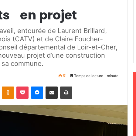
ts en projet
veil, entourée de Laurent Brillard,
ois (CATV) et de Claire Foucher-
onseil départemental de Loir-et-Cher,
 nouveau projet d’une construction
de sa commune.
51
Temps de lecture 1 minute
ontakte
Odnoklassniki
Pocket
Messenger
Partager par email
Imprimer