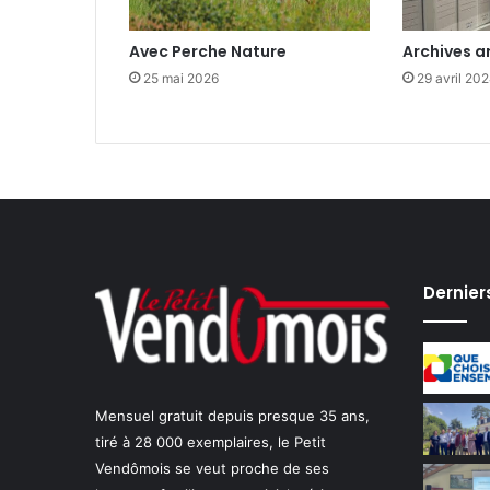
u
d
Avec Perche Nature
Archives a
i
q
25 mai 2026
29 avril 20
u
e
d
e
V
e
n
d
Dernier
ô
m
e
a
v
Mensuel gratuit depuis presque 35 ans,
e
tiré à 28 000 exemplaires, le Petit
c
Vendômois se veut proche de ses
l