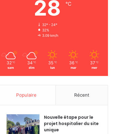
28
℃
32º - 24º
32%
3.09 km/h
32
34
35
36
37
℃
℃
℃
℃
℃
sam
dim
lun
mar
mer
Populaire
Récent
Nouvelle étape pour le
projet hospitalier du site
unique