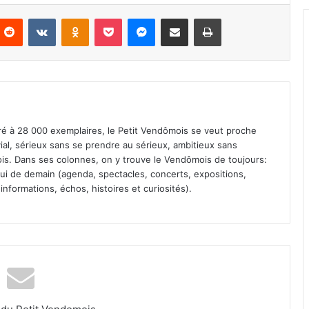
Reddit
VKontakte
Odnoklassniki
Pocket
Messenger
Partager par email
Imprimer
iré à 28 000 exemplaires, le Petit Vendômois se veut proche
vial, sérieux sans se prendre au sérieux, ambitieux sans
s. Dans ses colonnes, on y trouve le Vendômois de toujours:
 celui de demain (agenda, spectacles, concerts, expositions,
informations, échos, histoires et curiosités).