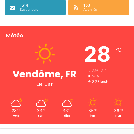
1614
153
Subscribers
Abonnés
Météo
28
℃
Vendôme, FR
28º - 21º
30%
3.23 km/h
Ciel Clair
28
33
36
35
36
℃
℃
℃
℃
℃
ven
sam
dim
lun
mar