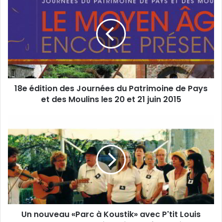
t
8
r
e
e
é
a
d
d
i
r
t
e
i
s
o
s
18e édition des Journées du Patrimoine de Pays
n
e
et des Moulins les 20 et 21 juin 2015
d
E
e
m
s
U
a
J
n
i
o
n
l
u
o
r
u
n
v
é
e
e
a
s
u
d
Un nouveau «Parc à Koustik» avec P'tit Louis
«