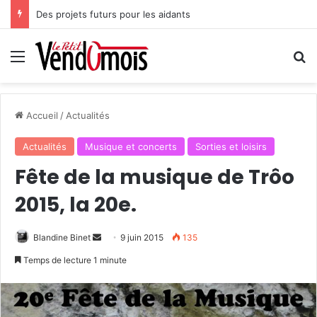
Des projets futurs pour les aidants
Menu
R
Accueil
/
Actualités
Actualités
Musique et concerts
Sorties et loisirs
Fête de la musique de Trôo
2015, la 20e.
Blandine Binet
E
9 juin 2015
135
n
Temps de lecture 1 minute
v
o
y