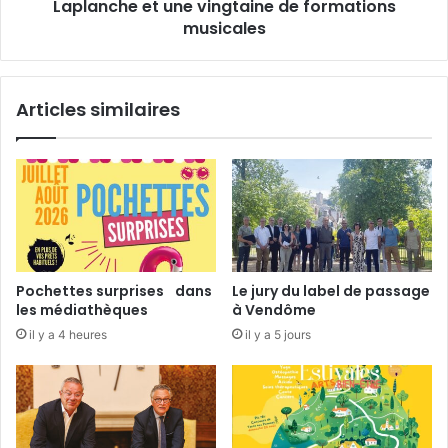
u
Laplanche et une vingtaine de formations
P
P
a
musicales
a
r
t
c
r
à
Articles similaires
i
K
m
o
o
u
i
s
n
t
e
i
d
k
e
»
P
a
Pochettes surprises dans
Le jury du label de passage
a
v
les médiathèques
à Vendôme
y
e
il y a 4 heures
il y a 5 jours
s
c
e
P
t
'
d
t
e
i
s
t