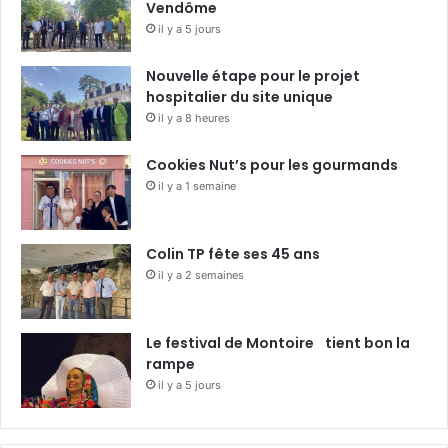
s
Vendôme
i
il y a 5 jours
c
a
Nouvelle étape pour le projet
l
hospitalier du site unique
e
il y a 8 heures
s
Cookies Nut’s pour les gourmands
il y a 1 semaine
Colin TP fête ses 45 ans
il y a 2 semaines
Le festival de Montoire tient bon la
rampe
il y a 5 jours