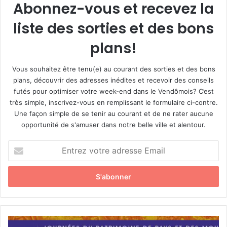
Abonnez-vous et recevez la
liste des sorties et des bons
plans!
Vous souhaitez être tenu(e) au courant des sorties et des bons
plans, découvrir des adresses inédites et recevoir des conseils
futés pour optimiser votre week-end dans le Vendômois? C’est
très simple, inscrivez-vous en remplissant le formulaire ci-contre.
Une façon simple de se tenir au courant et de ne rater aucune
opportunité de s'amuser dans notre belle ville et alentour.
E
n
t
r
e
z
v
o
1