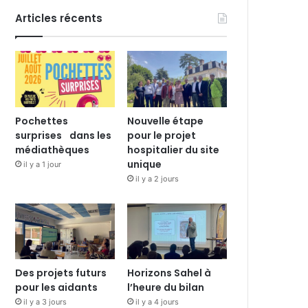
Articles récents
Pochettes
Nouvelle étape
surprises dans les
pour le projet
médiathèques
hospitalier du site
unique
il y a 1 jour
il y a 2 jours
Des projets futurs
Horizons Sahel à
pour les aidants
l’heure du bilan
il y a 3 jours
il y a 4 jours