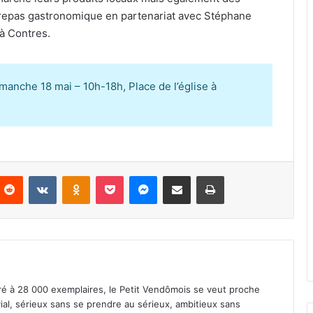
repas gastronomique en partenariat avec Stéphane
 à Contres.
imanche 18 mai – 10h-18h, Place de l’église à
Reddit
VKontakte
Odnoklassniki
Pocket
Messenger
Partager par email
Imprimer
iré à 28 000 exemplaires, le Petit Vendômois se veut proche
vial, sérieux sans se prendre au sérieux, ambitieux sans