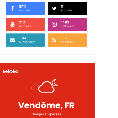
8711
0
Abonnés
Abonnés
210
1483
Abonnés
Followers
1614
153
Subscribers
Abonnés
Météo
Vendôme, FR
Nuages Dispersés