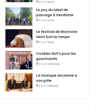
il y a 2 jours
Le jury du label de
passage à Vendôme
il y a 6 jours
Le festival de Montoire
tient bon la rampe
il y a 7 jours
Cookies Nut’s pour les
gourmands
il y a 2 semaines
La musique ancienne a
son pôle
il y a 1 semaine