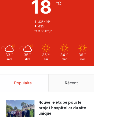
18
℃
33º - 16º
43%
3.86 km/h
33
35
35
34
36
℃
℃
℃
℃
℃
sam
dim
lun
mar
mer
Populaire
Récent
Nouvelle étape pour le
projet hospitalier du site
unique