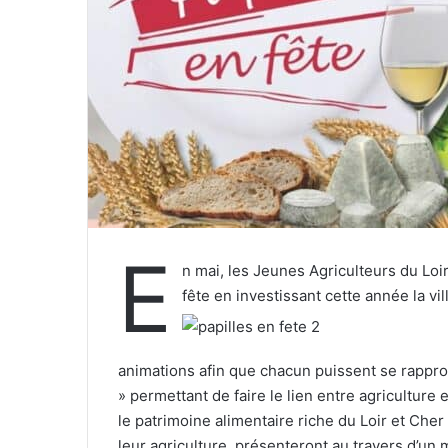
e
l
E
n mai, les Jeunes Agriculteurs du Lo
fête en investissant cette année la vi
animations afin que chacun puissent se rapproc
» permettant de faire le lien entre agriculture
le patrimoine alimentaire riche du Loir et Cher
leur agriculture, présenteront au travers d’un