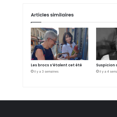
t
i
i
l
e
Articles similaires
r
s
d
i
s
p
a
r
u
Les brocs s’étalent cet été
Suspicion 
s
il y a 3 semaines
il y a 4 sem