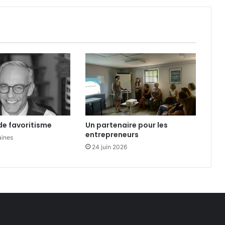
t
é
p
e
u
t
t
o
u
t
de favoritisme
Un partenaire pour les
entrepreneurs
aines
24 juin 2026