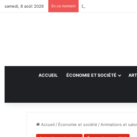
samedi, 8 août 2026
En ce moment
Des projets futurs pour les a
ACCUEIL
ÉCONOMIE ET SOCIÉTÉ
ART
Accueil
/
Économie et société
/
Animations et salo