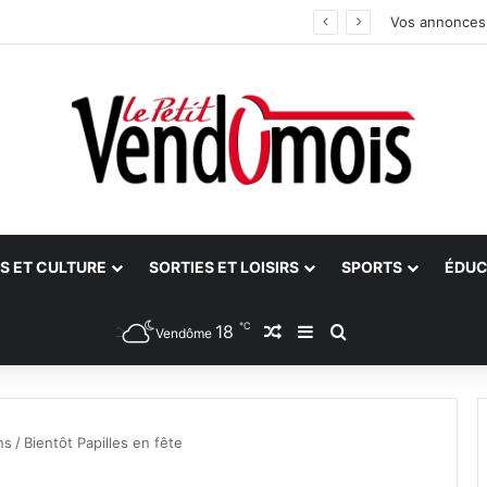
idants
Vos annonces
S ET CULTURE
SORTIES ET LOISIRS
SPORTS
ÉDUC
℃
18
Article Aléatoire
Sidebar (barre latéra
Rechercher
Vendôme
ns
/
Bientôt Papilles en fête