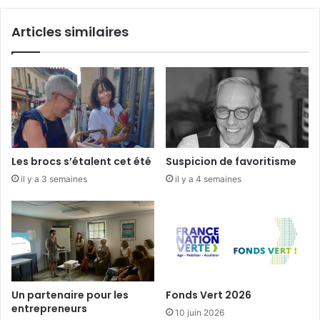
i
n
r
a
Articles similaires
g
e
m
e
n
t
s
a
u
Les brocs s’étalent cet été
Suspicion de favoritisme
s
il y a 3 semaines
il y a 4 semaines
q
u
a
r
e
Un partenaire pour les
Fonds Vert 2026
entrepreneurs
10 juin 2026