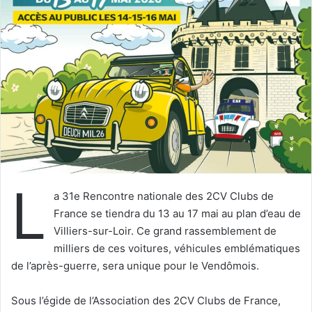
e
r
u
n
c
o
u
r
r
i
e
L
l
a 31e Rencontre nationale des 2CV Clubs de
France se tiendra du 13 au 17 mai au plan d’eau de
Villiers-sur-Loir. Ce grand rassemblement de
milliers de ces voitures, véhicules emblématiques
de l’après-guerre, sera unique pour le Vendômois.
Sous l’égide de l’Association des 2CV Clubs de France,