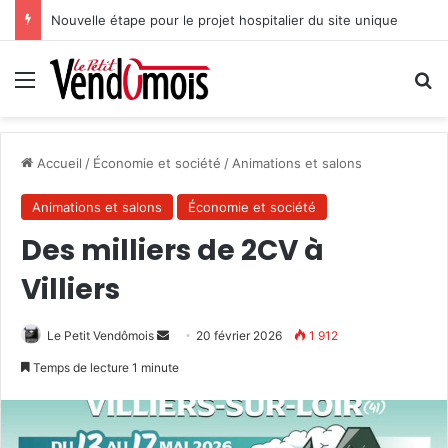
Nouvelle étape pour le projet hospitalier du site unique
Menu
R
Accueil
/
Économie et société
/
Animations et salons
Animations et salons
Économie et société
Des milliers de 2CV à
Villiers
Le Petit Vendômois
E
20 février 2026
1 912
n
Temps de lecture 1 minute
v
o
y