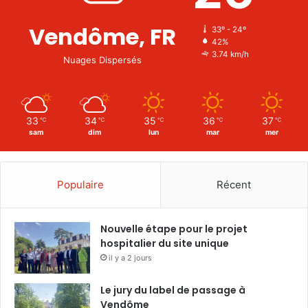
Vendôme, FR
33º - 24º
42%
3.74 km/h
Nuages Dispersés
33
34
35
36
37
℃
℃
℃
℃
℃
sam
dim
lun
mar
mer
Populaire
Récent
Nouvelle étape pour le projet
hospitalier du site unique
il y a 2 jours
Le jury du label de passage à
Vendôme