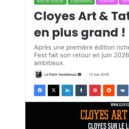
Arts et culture
Expositions
Festivals
Sort
Cloyes Art & Ta
en plus grand !
Après une première édition rich
Fest fait son retour en juin 20
ambitieux.
Le Petit Vendômois
E
13 mai 2026
n
Facebook
X
Linkedin
Tumblr
Pinterest
Reddit
VK
v
o
y
e
r
u