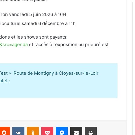
’Yron vendredi 5 juin 2026 à 16H
cioculturel samedi 6 décembre à 11h
tions et les shows sont payants:
st&src=agenda
et l’accès à l’exposition au prieuré est
 Fest » Route de Montigny à Cloyes-sur-le-Loir
let :
Reddit
VKontakte
Odnoklassniki
Pocket
Messenger
Partager par email
Imprimer