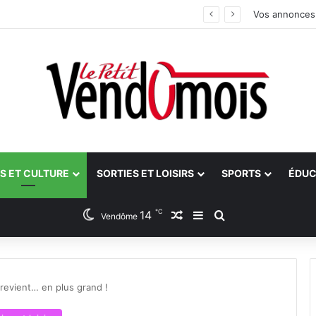
an
Vos annonces
S ET CULTURE
SORTIES ET LOISIRS
SPORTS
ÉDUC
℃
14
Article Aléatoire
Sidebar (barre latéra
Rechercher
Vendôme
 revient… en plus grand !