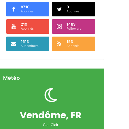
8710
0
Abonnés
Abonnés
210
1483
Abonnés
Followers
1613
153
Subscribers
Abonnés
Météo
Vendôme, FR
Ciel Clair