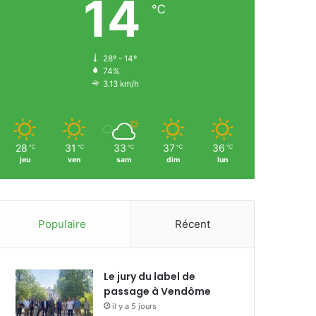
14
℃
28º - 14º
74%
3.13 km/h
28
31
33
37
36
℃
℃
℃
℃
℃
jeu
ven
sam
dim
lun
Populaire
Récent
Le jury du label de
passage à Vendôme
il y a 5 jours