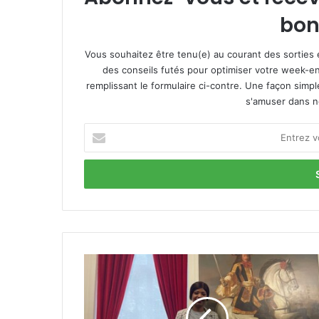
bon
Vous souhaitez être tenu(e) au courant des sorties 
des conseils futés pour optimiser votre week-en
remplissant le formulaire ci-contre. Une façon simp
s'amuser dans not
E
n
t
r
e
z
v
o
t
C
r
o
e
m
a
m
d