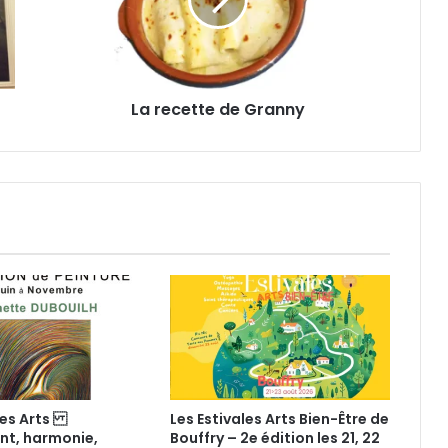
c
e
t
t
e
La recette de Granny
d
e
G
r
a
n
n
y
 des Arts
Les Estivales Arts Bien-Être de
t, harmonie,
Bouffry – 2e édition les 21, 22