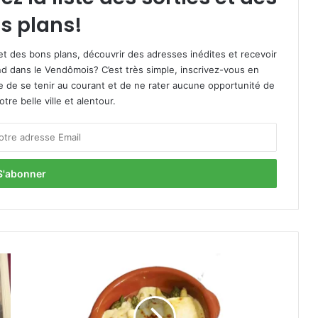
s plans!
et des bons plans, découvrir des adresses inédites et recevoir
d dans le Vendômois? C’est très simple, inscrivez-vous en
le de se tenir au courant et de ne rater aucune opportunité de
re belle ville et alentour.
L
a
r
e