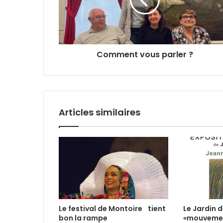
e
r
n
e
t
s
v
s
o
e
Comment vous parler ?
u
E
s
m
p
a
a
i
r
l
l
Articles similaires
e
r
?
Le festival de Montoire tient
Le Jardin
bon la rampe
«mouvemen