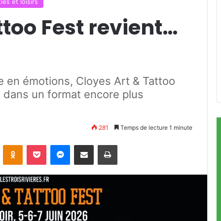
ies et loisirs
ttoo Fest revient…
e en émotions, Cloyes Art & Tattoo
26 dans un format encore plus
281
Temps de lecture 1 minute
ontakte
Odnoklassniki
Pocket
Messenger
Partager par email
Imprimer