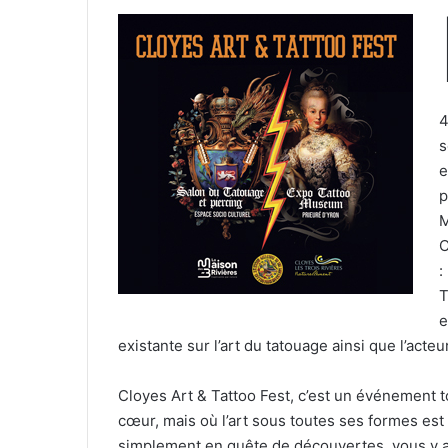
4
s
e
p
M
C
:
T
e
existante sur l’art du tatouage ainsi que l’acteu
Cloyes Art & Tattoo Fest, c’est un événement tou
cœur, mais où l’art sous toutes ses formes es
simplement en quête de découvertes, vous y a