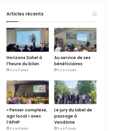
Articles récents
Horizons Sahel à
Au service de ses
l’heure du bilan
bénéficiaires
il y a 2 jours
il y a 3 jours
« Penser complexe,
Le jury du label de
agir local » avec
passage à
l’APHP
Vendôme
il y a 4 jours
il y a 5 jours