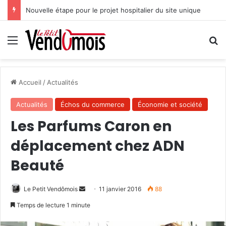
Nouvelle étape pour le projet hospitalier du site unique
Menu
R
Accueil
/
Actualités
Actualités
Échos du commerce
Économie et société
Les Parfums Caron en
déplacement chez ADN
Beauté
Le Petit Vendômois
E
11 janvier 2016
88
n
Temps de lecture 1 minute
v
o