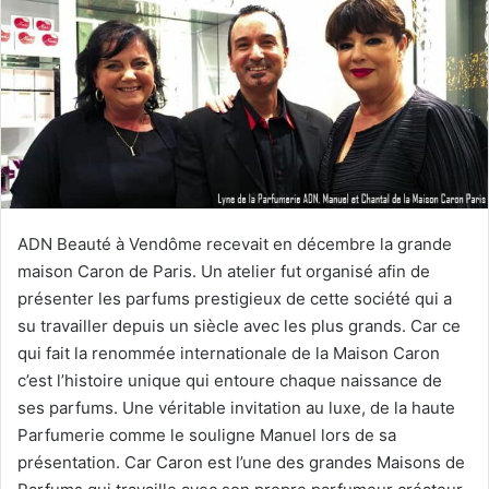
y
e
r
u
n
c
o
u
r
ADN Beauté à Vendôme recevait en décembre la grande
r
maison Caron de Paris. Un atelier fut organisé afin de
i
présenter les parfums prestigieux de cette société qui a
e
su travailler depuis un siècle avec les plus grands. Car ce
l
qui fait la renommée internationale de la Maison Caron
c’est l’histoire unique qui entoure chaque naissance de
ses parfums. Une véritable invitation au luxe, de la haute
Parfumerie comme le souligne Manuel lors de sa
présentation. Car Caron est l’une des grandes Maisons de