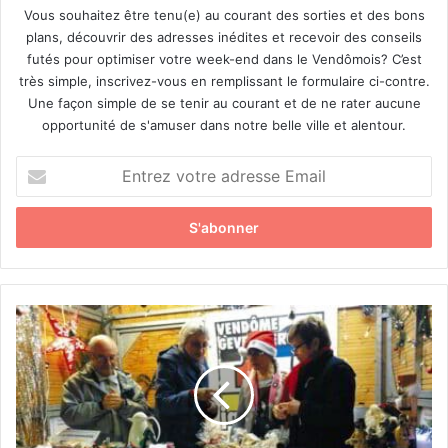
Vous souhaitez être tenu(e) au courant des sorties et des bons
plans, découvrir des adresses inédites et recevoir des conseils
futés pour optimiser votre week-end dans le Vendômois? C’est
très simple, inscrivez-vous en remplissant le formulaire ci-contre.
Une façon simple de se tenir au courant et de ne rater aucune
opportunité de s'amuser dans notre belle ville et alentour.
E
n
t
r
e
z
v
o
C
t
h
r
a
e
l
a
e
d
t
r
a