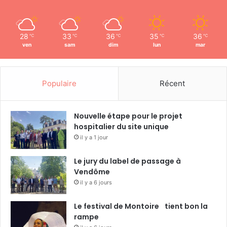
28
33
36
35
36
℃
℃
℃
℃
℃
ven
sam
dim
lun
mar
Populaire
Récent
Nouvelle étape pour le projet
hospitalier du site unique
il y a 1 jour
Le jury du label de passage à
Vendôme
il y a 6 jours
Le festival de Montoire tient bon la
rampe