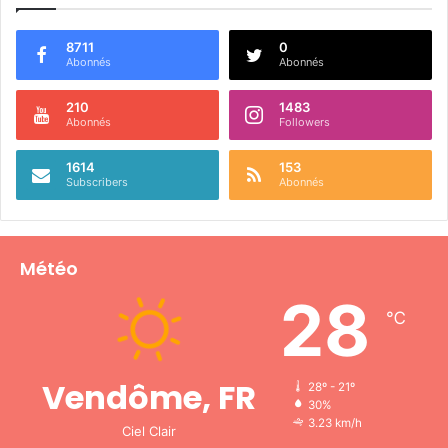
8711
0
Abonnés
Abonnés
210
1483
Abonnés
Followers
1614
153
Subscribers
Abonnés
Météo
28
℃
Vendôme, FR
28º - 21º
30%
3.23 km/h
Ciel Clair