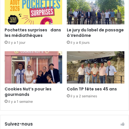
n
m
e
m
i
g
r
Pochettes surprises dans
Le jury du label de passage
a
les médiathèques
à Vendôme
t
il y a 1 jour
il y a 6 jours
i
o
n
Cookies Nut’s pour les
Colin TP fête ses 45 ans
gourmands
il y a 2 semaines
il y a 1 semaine
Suivez-nous