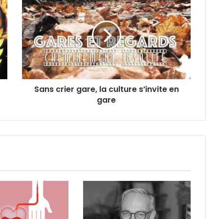
a
n
s
c
r
i
e
r
Sans crier gare, la culture s’invite en
g
gare
a
r
e
,
l
a
c
u
l
t
u
r