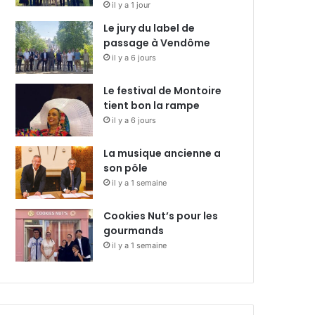
il y a 1 jour
Le jury du label de
passage à Vendôme
il y a 6 jours
Le festival de Montoire
tient bon la rampe
il y a 6 jours
La musique ancienne a
son pôle
il y a 1 semaine
Cookies Nut’s pour les
gourmands
il y a 1 semaine