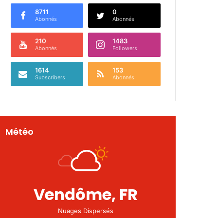
8711
0
Abonnés
Abonnés
210
1483
Abonnés
Followers
1614
153
Subscribers
Abonnés
Météo
Vendôme, FR
Nuages Dispersés