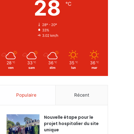
28
℃
28º - 20º
33%
3.02 km/h
28
33
36
35
36
℃
℃
℃
℃
℃
ven
sam
dim
lun
mar
Populaire
Récent
Nouvelle étape pour le
projet hospitalier du site
unique