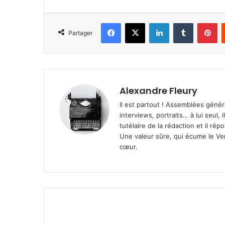
Facebook
X
Linkedin
Tumblr
Pinterest
Partager
Alexandre Fleury
Il est partout ! Assemblées génér
interviews, portraits… à lui seul, i
tutélaire de la rédaction et il ré
Une valeur sûre, qui écume le Ven
cœur.