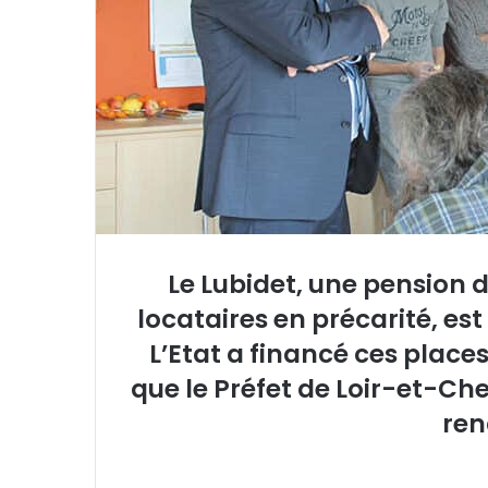
r
r
i
e
l
Le Lubidet, une pension 
locataires en précarité, e
L’Etat a financé ces place
que le Préfet de Loir-et-Ch
ren