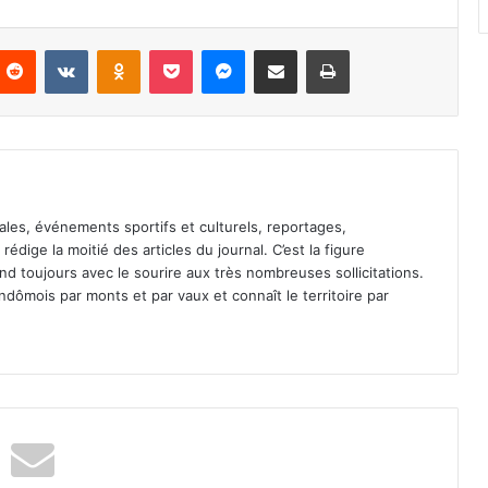
Reddit
VKontakte
Odnoklassniki
Pocket
Messenger
Partager par email
Imprimer
ales, événements sportifs et culturels, reportages,
l rédige la moitié des articles du journal. C’est la figure
pond toujours avec le sourire aux très nombreuses sollicitations.
dômois par monts et par vaux et connaît le territoire par