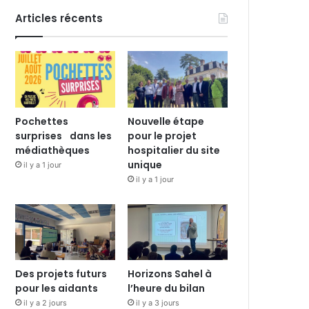
Articles récents
Pochettes
Nouvelle étape
surprises dans les
pour le projet
médiathèques
hospitalier du site
unique
il y a 1 jour
il y a 1 jour
Des projets futurs
Horizons Sahel à
pour les aidants
l’heure du bilan
il y a 2 jours
il y a 3 jours