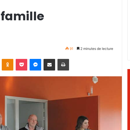
famille
91
2 minutes de lecture
ontakte
Odnoklassniki
Pocket
Messenger
Partager par email
Imprimer