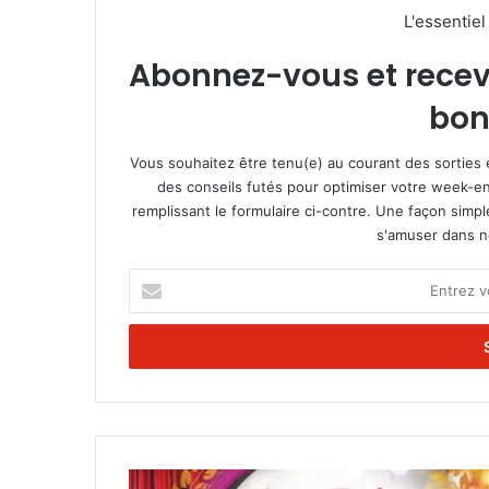
L'essentie
Abonnez-vous et recevez
bon
Vous souhaitez être tenu(e) au courant des sorties 
des conseils futés pour optimiser votre week-en
remplissant le formulaire ci-contre. Une façon simp
s'amuser dans not
E
n
t
r
e
z
v
o
t
T
r