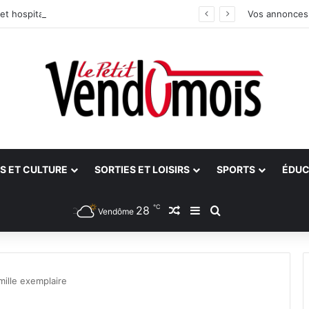
et hospitalier du site unique
Vos annonces
S ET CULTURE
SORTIES ET LOISIRS
SPORTS
ÉDUC
℃
28
Article Aléatoire
Sidebar (barre latéra
Rechercher
Vendôme
ille exemplaire