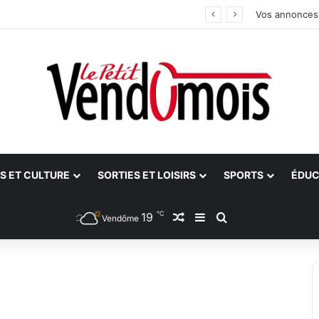
an
Vos annonces
S ET CULTURE
SORTIES ET LOISIRS
SPORTS
ÉDUC
℃
19
Article Aléatoire
Sidebar (barre latéra
Rechercher
Vendôme