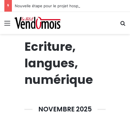
Nouvelle étape pour le projet hospitalier du site unique
Menu
R
Ecriture,
langues,
numérique
NOVEMBRE 2025